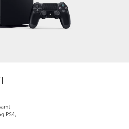
l
 samt
og PS4,