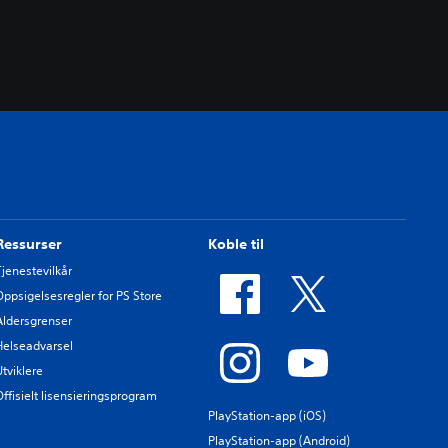
Ressurser
Koble til
Tjenestevilkår
Oppsigelsesregler for PS Store
Aldersgrenser
Helseadvarsel
Utviklere
Offisielt lisensieringsprogram
PlayStation-app (iOS)
PlayStation-app (Android)