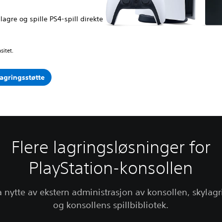
lagre og spille PS4-spill direkte
itet.
agringsstøtte
Flere lagringsløsninger for
PlayStation-konsollen
 nytte av ekstern administrasjon av konsollen, skylag
og konsollens spillbibliotek.