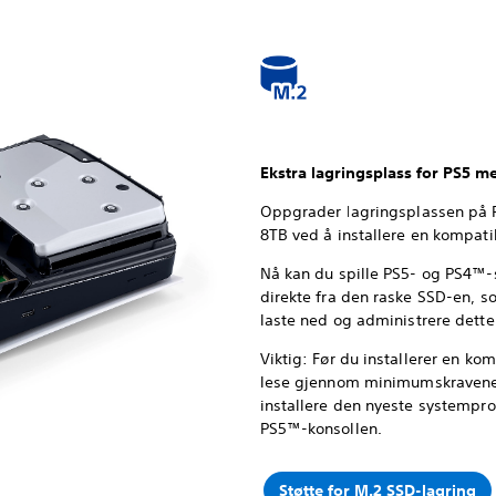
Ekstra lagringsplass for PS5 m
Oppgrader lagringsplassen på 
8TB ved å installere en kompati
Nå kan du spille PS5- og PS4™-
direkte fra den raske SSD-en, so
laste ned og administrere dette
Viktig: Før du installerer en ko
lese gjennom minimumskravene 
installere den nyeste systemp
PS5™-konsollen.
Støtte for M.2 SSD-lagring