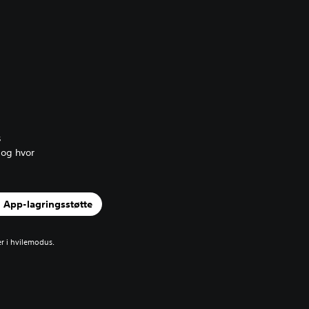
s
 og hvor
n App-lagringsstøtte
r i hvilemodus.