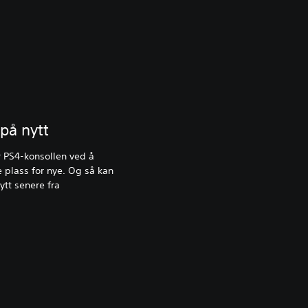
 på nytt
r PS4-konsollen ved å
e plass for nye. Og så kan
ytt senere fra