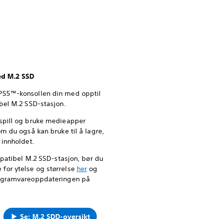
ed M.2 SSD
PS5™-konsollen din med opptil
bel M.2 SSD-stasjon.
spill og bruke medieapper
m du også kan bruke til å lagre,
 innholdet.
mpatibel M.2 SSD-stasjon, bør du
for ytelse og størrelse
her
og
rogramvareoppdateringen på
Se: M.2 SDD-oversikt