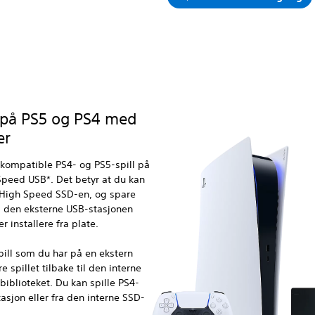
s på PS5 og PS4 med
er
e kompatible PS4- og PS5-spill på
Speed USB*. Det betyr at du kan
a-High Speed SSD-en, og spare
fra den eksterne USB-stasjonen
r installere fra plate.
-spill som du har på en ekstern
e spillet tilbake til den interne
biblioteket. Du kan spille PS4-
tasjon eller fra den interne SSD-