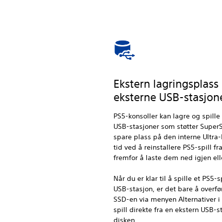
Ekstern lagringsplas
eksterne USB-stasjon
PS5-konsoller kan lagre og spill
USB-stasjoner som støtter Super
spare plass på den interne Ultr
tid ved å reinstallere PS5-spill 
fremfor å laste dem ned igjen elle
Når du er klar til å spille et PS5
USB-stasjon, er det bare å overfør
SSD-en via menyen Alternativer i 
spill direkte fra en ekstern USB-s
disken.