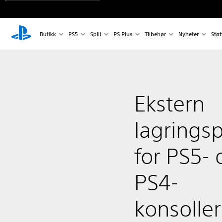
Butikk
PS5
Spill
PS Plus
Tilbehør
Nyheter
Støt
Ekstern
lagringsp
for PS5- 
PS4-
konsoller