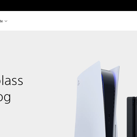
te
lass
og