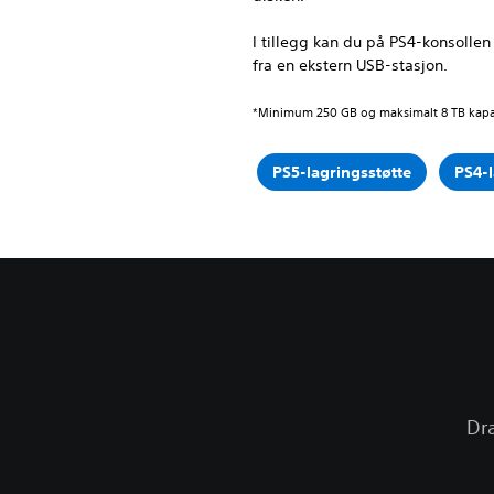
I tillegg kan du på PS4-konsollen 
fra en ekstern USB-stasjon.
*Minimum 250 GB og maksimalt 8 TB kapas
PS5-lagringsstøtte
PS4-l
Dra