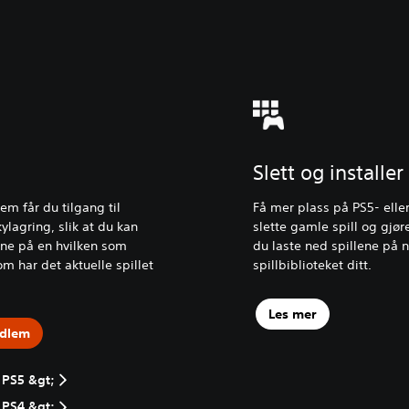
Slett og installer
m får du tilgang til
Få mer plass på PS5- elle
ylagring, slik at du kan
slette gamle spill og gjør
dine på en hvilken som
du laste ned spillene på n
om har det aktuelle spillet
spillbiblioteket ditt.
Les mer
edlem
 PS5 &gt;
 PS4 &gt;