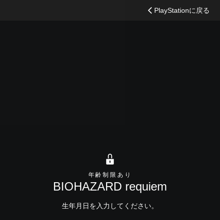
検
PlayStationに戻る
索
年齢制限あり
BIOHAZARD requiem
生年月日を入力してください。