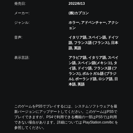
発売日:
2022/6/13
メーカー:
(株)カプコン
ジャンル:
ホラー, アドベンチャー, アクシ
ョン
音声:
イタリア語, スペイン語, ドイツ
語, フランス語 (フランス), 日本
語, 英語
表示言語:
アラビア語, イタリア語, スペイ
ン語, スペイン語(メキシコ), タ
イ語, ドイツ語, フランス語 (フ
ランス), ポルトガル語 (ブラジ
ル), ポーランド語, ロシア語, 日
本語, 英語
このゲームをPS5でプレイするには、システムソフトウェアを最
新バージョンにアップデートしてください。このゲームはPS5で
プレイできますが、PS4で利用できる機能の一部はPS5では利用
できない場合があります。詳細については PlayStation.com/bc を
参照してください。