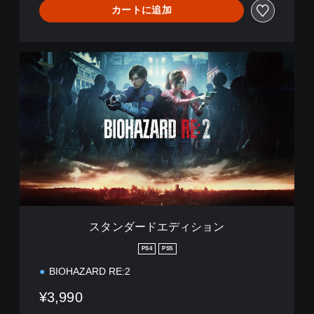
カートに追加
ス
タ
ン
ダ
ー
ド
エ
デ
ィ
シ
ョ
ン
スタンダードエディション
PS4
PS5
BIOHAZARD RE:2
¥3,990