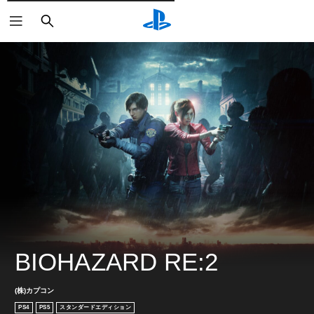
検
索
BIOHAZARD RE:2
(株)カプコン
PS4
PS5
スタンダードエディション