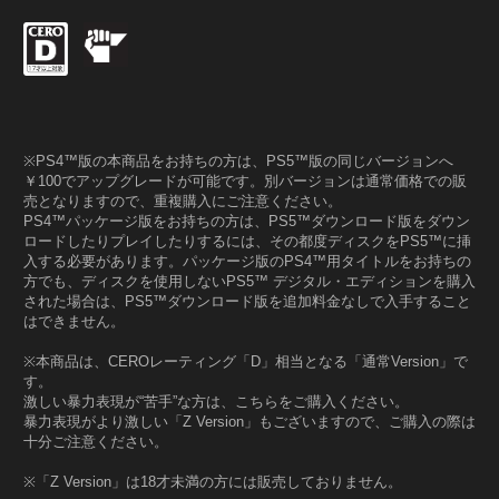
※PS4™版の本商品をお持ちの方は、PS5™版の同じバージョンへ
￥100でアップグレードが可能です。別バージョンは通常価格での販
売となりますので、重複購入にご注意ください。
PS4™パッケージ版をお持ちの方は、PS5™ダウンロード版をダウン
ロードしたりプレイしたりするには、その都度ディスクをPS5™に挿
入する必要があります。パッケージ版のPS4™用タイトルをお持ちの
方でも、ディスクを使用しないPS5™ デジタル・エディションを購入
された場合は、PS5™ダウンロード版を追加料金なしで入手すること
はできません。
※本商品は、CEROレーティング「D」相当となる「通常Version」で
す。
激しい暴力表現が“苦手”な方は、こちらをご購入ください。
暴力表現がより激しい「Z Version」もございますので、ご購入の際は
十分ご注意ください。
※「Z Version」は18才未満の方には販売しておりません。