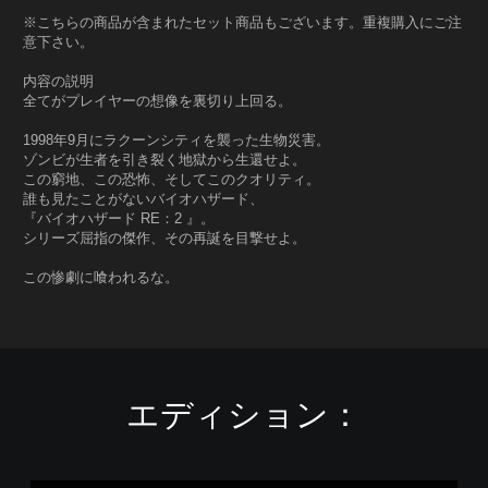
※こちらの商品が含まれたセット商品もございます。重複購入にご注
意下さい。
内容の説明
全てがプレイヤーの想像を裏切り上回る。
1998年9月にラクーンシティを襲った生物災害。
ゾンビが生者を引き裂く地獄から生還せよ。
この窮地、この恐怖、そしてこのクオリティ。
誰も見たことがないバイオハザード、
『バイオハザード RE：2 』。
シリーズ屈指の傑作、その再誕を目撃せよ。
この惨劇に喰われるな。
エディション：