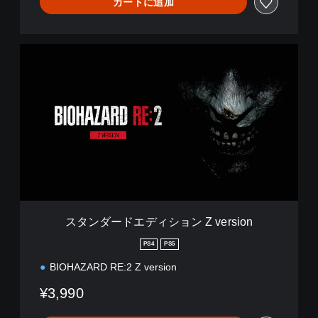
カートに追加
ス
タ
ン
ダ
ー
ド
エ
デ
ィ
シ
ョ
ン
Z
スタンダードエディション Z version
v
e
PS4
PS5
r
BIOHAZARD RE:2 Z version
s
i
¥3,990
o
n