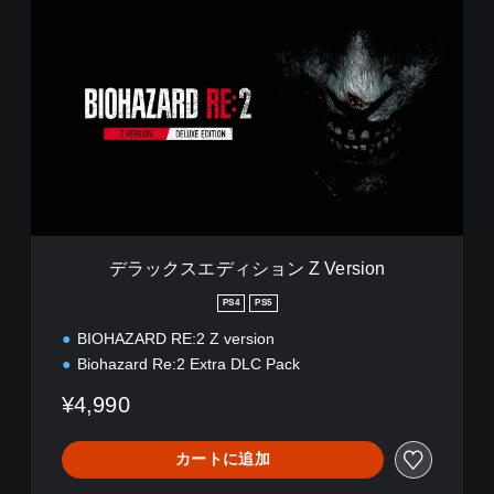
デ
ラ
ッ
ク
ス
エ
デ
ィ
シ
ョ
ン
Z
V
デラックスエディション Z Version
e
r
PS4
PS5
s
BIOHAZARD RE:2 Z version
i
o
Biohazard Re:2 Extra DLC Pack
n
¥4,990
カートに追加