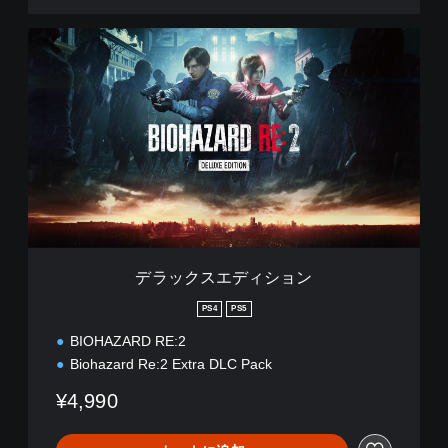
デ
ラ
ッ
ク
ス
エ
デ
ィ
シ
ョ
ン
デラックスエディション
PS4
PS5
BIOHAZARD RE:2
Biohazard Re:2 Extra DLC Pack
¥4,990