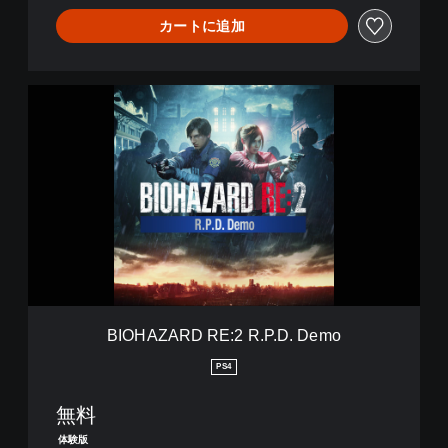
カートに追加
B
I
O
H
A
Z
A
R
D
R
E
:
2
BIOHAZARD RE:2 R.P.D. Demo
R
.
PS4
P
.
無料
D
.
体験版