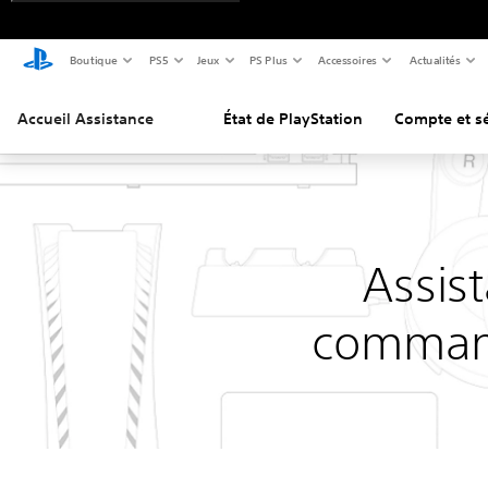
Boutique
PS5
Jeux
PS Plus
Accessoires
Actualités
Accueil Assistance
État de PlayStation
Compte et sé
Assist
command