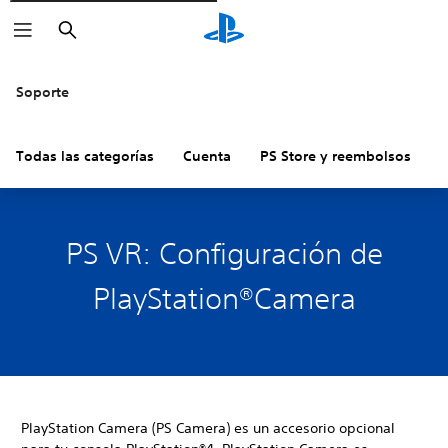
Buscar
Soporte
Todas las categorías
Cuenta
PS Store y reembolsos
H
PS VR: Configuración de
PlayStation®Camera
PlayStation Camera (PS Camera) es un accesorio opcional