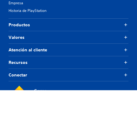
Empresa
Historia de PlayStation
Productos
Valores
Atención al cliente
Recursos
Conectar
© 2026 Sony Interactive Entertainment Europe Limited (SIEE)
Todo el contenido, títulos de juegos, nombres comerciales y/o
imágenes comerciales, marcas registradas, ilustraciones e imágenes
asociadas son marcas registradas y/o materiales con derechos de
autor de sus respectivos dueños. Todos los derechos reservados.
Más