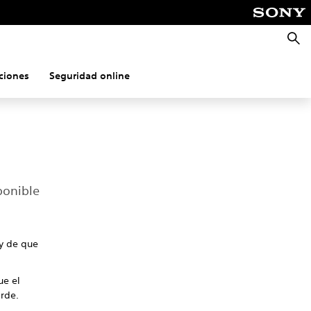
Busca
ciones
Seguridad online
ponible
 y de que
ue el
arde.