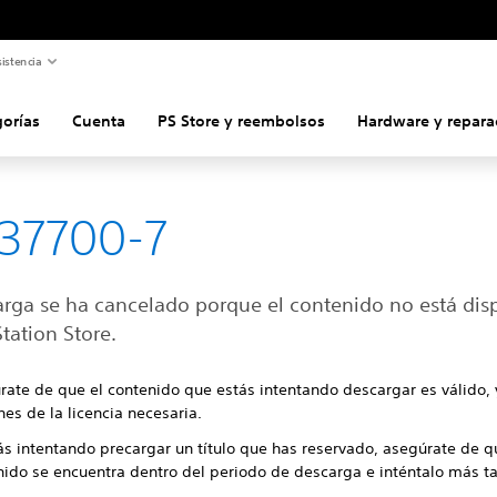
istencia
gorías
Cuenta
PS Store y reembolsos
Hardware y repara
37700-7
arga se ha cancelado porque el contenido no está dis
tation Store.
rate de que el contenido que estás intentando descargar es válido,
es de la licencia necesaria.
ás intentando precargar un título que has reservado, asegúrate de q
nido se encuentra dentro del periodo de descarga e inténtalo más t