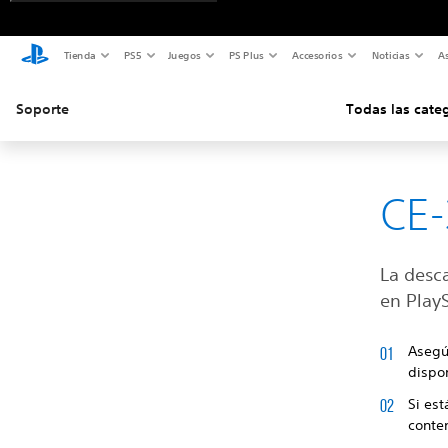
Tienda
PS5
Juegos
PS Plus
Accesorios
Noticias
As
Soporte
Todas las cate
CE-
La desc
en PlayS
Asegú
dispon
Si est
conte