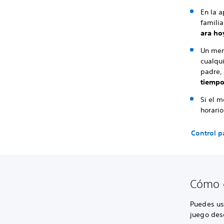
En la a
famili
ara ho
Un me
cualqui
padre, 
tiempo
Si el m
horari
Control p
Cómo c
Puedes usa
juego desd