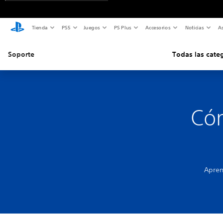
Tienda
PS5
Juegos
PS Plus
Accesorios
Noticias
As
Soporte
Todas las cate
Cóm
Apren