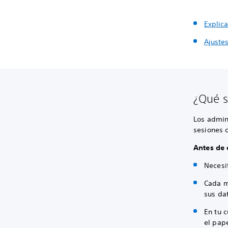
Explic
Ajuste
¿Qué s
Los admin
sesiones 
Antes de 
Necesi
Cada m
sus da
En tu 
el pap