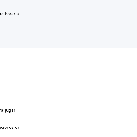
na horaria
ra jugar"
aciones en