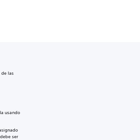
 de las
da usando
 asignado
 debe ser