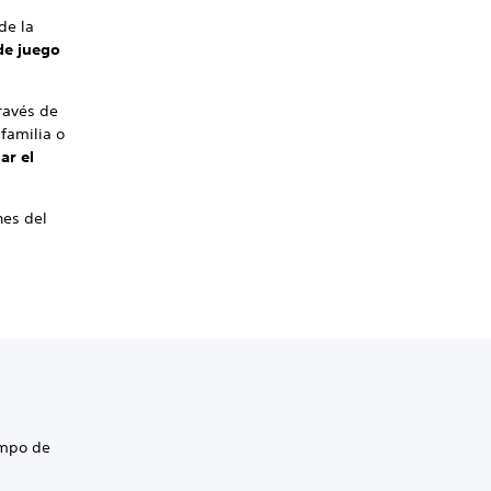
de la
de juego
ravés de
familia o
ar el
nes del
empo de