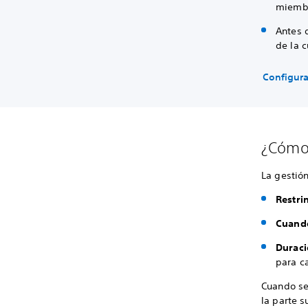
miembr
Antes 
de la 
Configura
¿Cómo 
La gestión
Restri
Cuando
Duraci
para c
Cuando se
la parte s