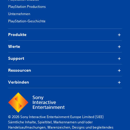
PlayStation Productions
Unternehmen
PlayStation-Geschichte
Produkte
Werte
Support
Ressourcen
Verbinden
© 2026 Sony Interactive Entertainment Europe Limited (SIEE)
Sämtliche Inhalte, Spieltitel, Markennamen und/oder
Handelsaufmachungen, Warenzeichen, Designs und begleitendes