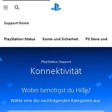
Suchen
Support-Home
PlayStation-Status
Konto und Sicherheit
PS Store und R
PlayStation-Support
Konnektivität
Wobei benötigst du Hilfe?
Wähle eine der nachfolgenden Kategorien aus: