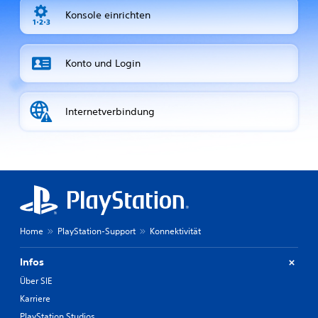
Konsole einrichten
Konto und Login
Internetverbindung
Home
PlayStation-Support
Konnektivität
Infos
Über SIE
Karriere
PlayStation Studios