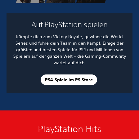
Auf PlayStation spielen
Kämpfe dich zum Victory Royale, gewinne die World
Series und führe dein Team in den Kampf. Einige der
größten und besten Spiele für PS4 und Millionen von
Spielern auf der ganzen Welt – die Gaming-Community
wartet auf dich.
PS4-Spiele im PS Store
PlayStation Hits