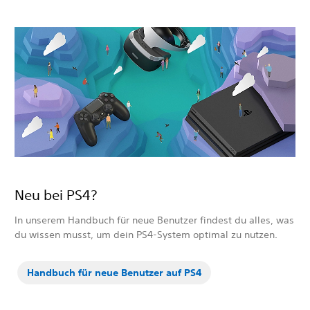
Neu bei PS4?
In unserem Handbuch für neue Benutzer findest du alles, was
du wissen musst, um dein PS4-System optimal zu nutzen.
Handbuch für neue Benutzer auf PS4