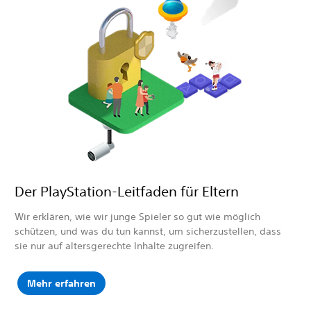
Der PlayStation-Leitfaden für Eltern
Wir erklären, wie wir junge Spieler so gut wie möglich
schützen, und was du tun kannst, um sicherzustellen, dass
sie nur auf altersgerechte Inhalte zugreifen.
Mehr erfahren