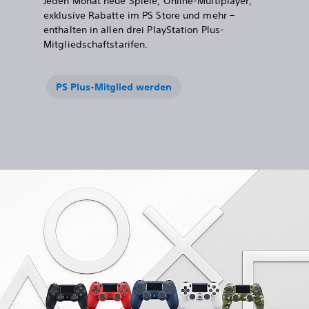
Jeden Monat neue Spiele, Online-Multiplayer,
exklusive Rabatte im PS Store und mehr –
enthalten in allen drei PlayStation Plus-
Mitgliedschaftstarifen.
PS Plus-Mitglied werden