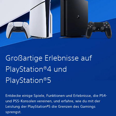
Großartige Erlebnisse auf
PlayStation®4 und
PlayStation®5
Entdecke einige Spiele, Funktionen und Erlebnisse, die PS4-
und PS5-Konsolen vereinen, und erfahre, wie du mit der
Leistung der PlayStation®5 die Grenzen des Gamings
sprengst.