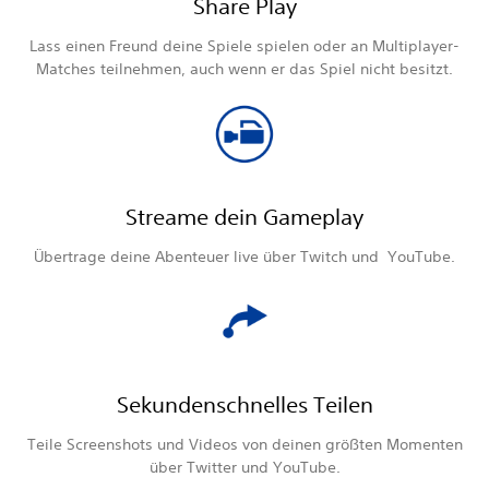
Share Play
Lass einen Freund deine Spiele spielen oder an Multiplayer-
Matches teilnehmen, auch wenn er das Spiel nicht besitzt.
Streame dein Gameplay
Übertrage deine Abenteuer live über Twitch und YouTube.
Sekundenschnelles Teilen
Teile Screenshots und Videos von deinen größten Momenten
über Twitter und YouTube.