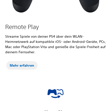
Remote Play
Streame Spiele von deiner PS4 über dein WLAN-
Heimnetzwerk auf kompatible iOS- oder Android-Geräte, PCs,
Mac oder PlayStation Vita und genieße die Spiele-Freiheit auf
deinem Fernseher.
Mehr erfahren