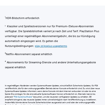
HDR-Bildschirm erforderlich
1
Klassiker und Spieltestversionen nur für Premium-/Deluxe-Abonnenten
2
verfügbar. Die Spielebibliothek variiert je nach Zeit und Tarif. PlayStation Plus
unterliegt einer regelmäßigen Abonnementgebühr, die bis zur Kündigung
automatisch eingezogen wird. Es gelten die
Nutzungsbedingungen:
play.st/psplus-usageterms
Netflix-Abonnement separat erhältlich
3
Abonnements für Streaming-Dienste und andere Unterhaltungsangebote
4
separat erhältlich
In regelmäßigen Abständen werden Systemsoftware-Updates, einschließlich Sicherheits-Updates, für PS4
veröffentlicht, die für den ordnungsgemäßen Betrieb deiner Konsole erforderlich sind. Du wirst über neue
Systemsoftware-Updates informiert, wenn deine Konsole mit dem Internet verbunden ist oder du eine
Spiele-Disc einlegst, für die eine aktuelle Systemsoftware-Version erforderlich ist. Alternativ kannst du
jederzeit "
PS4-Systemsoftware
" besuchen, um die neuesten verfügbaren Updates zu erhalten. SIE
empfiehlt dringend, das neueste Update immer schnellstmöglich nach Veröffentlichung zu installieren.
Andernfalls könnte deine Konsole Sicherheitsrisiken ausgesetzt sein und/oder der ordnungsgemäße