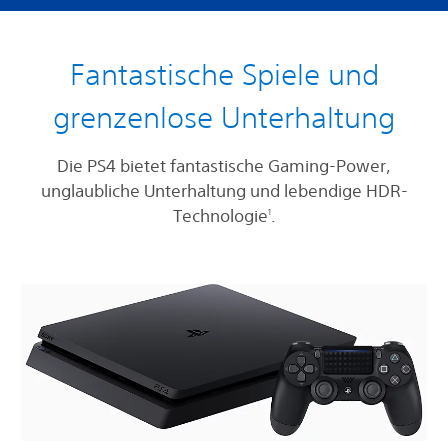
Fantastische Spiele und
grenzenlose Unterhaltung
Die PS4 bietet fantastische Gaming-Power,
unglaubliche Unterhaltung und lebendige HDR-
Technologie
.
1