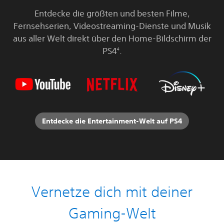
Entdecke die größten und besten Filme,
Fernsehserien, Videostreaming-Dienste und Musik
aus aller Welt direkt über den Home-Bildschirm der
PS4
.
4
Entdecke die Entertainment-Welt auf PS4
Vernetze dich mit deiner
Gaming-Welt