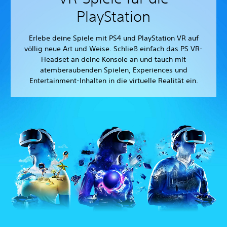
PlayStation
Erlebe deine Spiele mit PS4 und PlayStation VR auf
völlig neue Art und Weise. Schließ einfach das PS VR-
Headset an deine Konsole an und tauch mit
atemberaubenden Spielen, Experiences und
Entertainment-Inhalten in die virtuelle Realität ein.