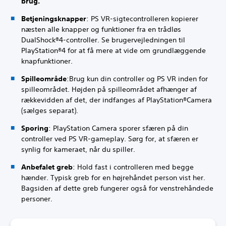
brug.
Betjeningsknapper
: PS VR-sigtecontrolleren kopierer
næsten alle knapper og funktioner fra en trådløs
DualShock®4-controller. Se brugervejledningen til
PlayStation®4 for at få mere at vide om grundlæggende
knapfunktioner.
Spilleområde
:Brug kun din controller og PS VR inden for
spilleområdet. Højden på spilleområdet afhænger af
rækkevidden af det, der indfanges af PlayStation®Camera
(sælges separat).
Sporing
: PlayStation Camera sporer sfæren på din
controller ved PS VR-gameplay. Sørg for, at sfæren er
synlig for kameraet, når du spiller.
Anbefalet greb
: Hold fast i controlleren med begge
hænder. Typisk greb for en højrehåndet person vist her.
Bagsiden af dette greb fungerer også for venstrehåndede
personer.