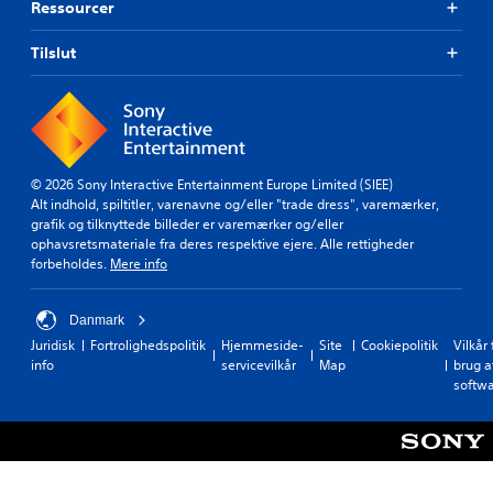
Ressourcer
Tilslut
© 2026 Sony Interactive Entertainment Europe Limited (SIEE)
Alt indhold, spiltitler, varenavne og/eller "trade dress", varemærker,
grafik og tilknyttede billeder er varemærker og/eller
ophavsretsmateriale fra deres respektive ejere. Alle rettigheder
forbeholdes.
Mere info
Danmark
Juridisk
Fortrolighedspolitik
Hjemmeside-
Site
Cookiepolitik
Vilkår 
info
servicevilkår
Map
brug a
softw