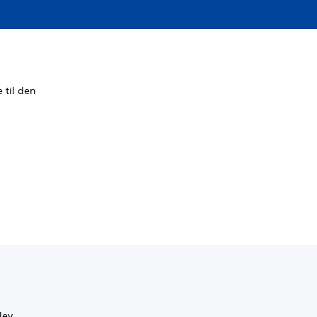
 til den
lev