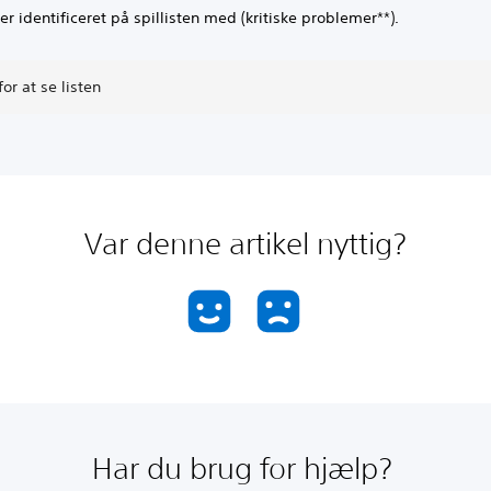
 er identificeret på spillisten med (kritiske problemer**).
for at se listen
Var denne artikel nyttig?
Har du brug for hjælp?