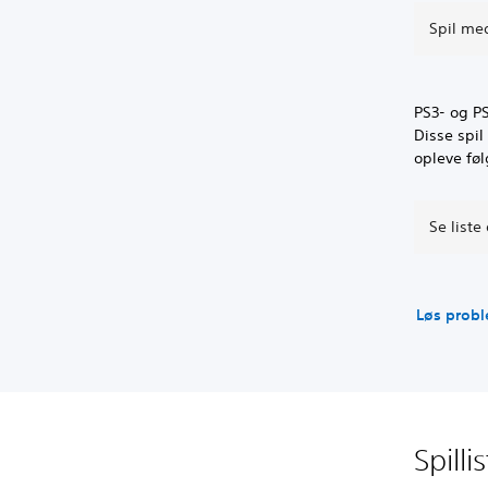
Spil me
PS3- og PS
Disse spil
opleve fø
Se list
Løs prob
Spilli