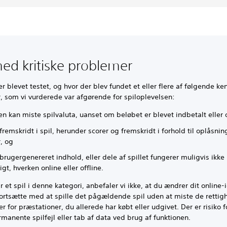
med kritiske problemer
er blevet testet, og hvor der blev fundet et eller flere af følgende ke
 som vi vurderede var afgørende for spiloplevelsen:
n kan miste spilvaluta, uanset om beløbet er blevet indbetalt eller 
fremskridt i spil, herunder scorer og fremskridt i forhold til oplåsnin
, og
brugergenereret indhold, eller dele af spillet fungerer muligvis ikke
igt, hverken online eller offline.
r et spil i denne kategori, anbefaler vi ikke, at du ændrer dit online-
fortsætte med at spille det pågældende spil uden at miste de rettig
r for præstationer, du allerede har købt eller udgivet. Der er risiko f
manente spilfejl eller tab af data ved brug af funktionen.