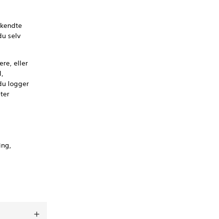
e kendte
du selv
ere, eller
l,
 du logger
eter
.
ing,