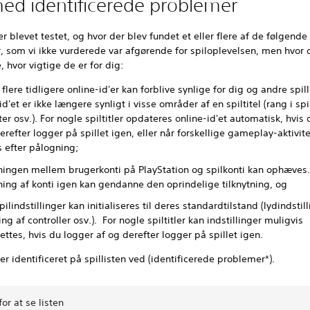
med identificerede problemer
er blevet testet, og hvor der blev fundet et eller flere af de følgend
 som vi ikke vurderede var afgørende for spiloplevelsen, men hvor 
, hvor vigtige de er for dig:
r flere tidligere online-id'er kan forblive synlige for dig og andre spill
id'et er ikke længere synligt i visse områder af en spiltitel (rang i spi
ter osv.). For nogle spiltitler opdateres online-id'et automatisk, hvis
erefter logger på spillet igen, eller når forskellige gameplay-aktivit
s efter pålogning;
tningen mellem brugerkonti på PlayStation og spilkonti kan ophæves
ning af konti igen kan gendanne den oprindelige tilknytning, og
pilindstillinger kan initialiseres til deres standardtilstand (lydindstill
ling af controller osv.). For nogle spiltitler kan indstillinger muligvis
ttes, hvis du logger af og derefter logger på spillet igen.
 er identificeret på spillisten ved (identificerede problemer*).
for at se listen