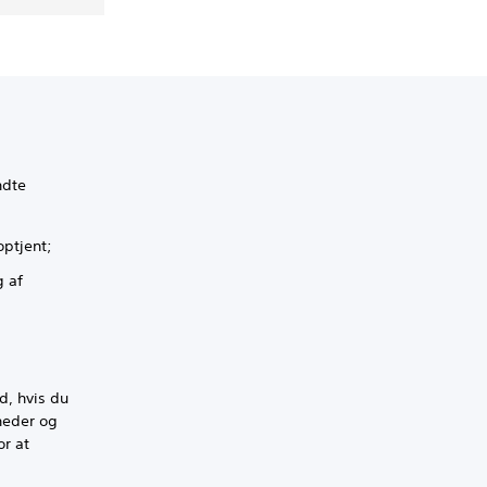
ndte
optjent;
g af
id, hvis du
heder og
or at