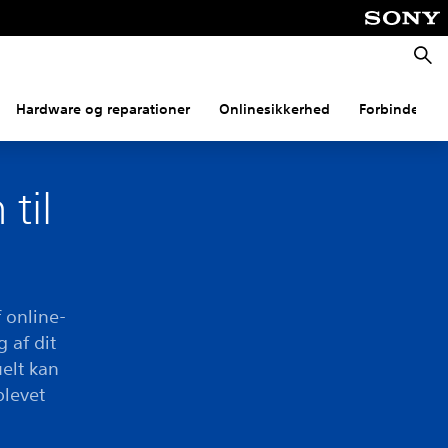
Søg
Hardware og reparationer
Onlinesikkerhed
Forbindelse
til
f online-
 af dit
uelt kan
blevet