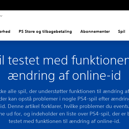
erhed
PS Store og tilbagebetaling
Abonnementer
Spil
il testet med funktionen 
ændring af online-id
kke alle spil, der understøtter funktionen til ændring a
 der kan opstå problemer i nogle PS4-spil efter ændring
id. Denne artikel forklarer, hvilke problemer du event
 ud for, og indeholder en liste over PS4-spil, der er 
testet med funktionen til ændring af online-id.