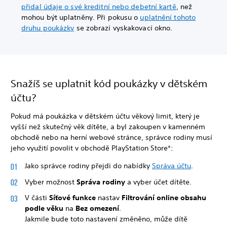
přidal údaje o své kreditní nebo debetní kartě
, než
mohou být uplatněny. Při pokusu o
uplatnění tohoto
druhu poukázky
se zobrazí vyskakovací okno.
Snažíš se uplatnit kód poukázky v dětském
účtu?
Pokud má poukázka v dětském účtu věkový limit, který je
vyšší než skutečný věk dítěte, a byl zakoupen v kamenném
obchodě nebo na herní webové stránce, správce rodiny musí
jeho využití povolit v obchodě PlayStation Store*:
Jako správce rodiny přejdi do nabídky
Správa účtu
.
Vyber možnost
Správa rodiny
a vyber účet dítěte.
V části
Síťové funkce
nastav
Filtrování online obsahu
podle věku
na
Bez omezení
.
Jakmile bude toto nastavení změněno, může dítě