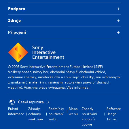
Podpora
Zdroje
Připojení
© 2026 Sony Interactive Entertainment Europe Limited (SIEE)
Veškerý obsah, názvy her, obchodní názvy či obchodní vzhled,
ochranné známky, umělecká díla a související obrázky jsou ochrannými
známkami či materiály chráněnými autorskými právy příslušných
vlastníků. Všechna práva vyhrazena.
Více informací
Česká republika
Právní
Zásady
Podmínky
Mapa
Zásady
Software
informace
ochrany
používání
webu
používání
Usage
soukromí
webu
souborů
Terms
cookie