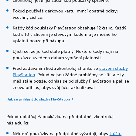
Zkontroluj, jestli jsi zadal kód poukázky správně.
Pokud používáš dárkovou kartu, mincí opatrně odkryj
všechny číslice.
Každý kód poukázky PlayStation obsahuje 12 číslic. Každý
kód s 10 číslicemi je slevovým kódem a je možné ho
uplatnit pouze při nákupu.
Ujisti se, že je kód stále platný. Některé kódy mají na
poukázce uvedeno datum vypršení platnosti.
Před zadáváním kódu zkontroluj stránku se
stavem služby
PlayStation
. Pokud nejsou žádné problémy se sítí, ale ty
máš stále potíže, odhlas se od služby PlayStation a pak se
znovu přihlas, abys svůj účet aktualizoval.
Jak se přihlásit do služby PlayStation
Pokud uplatňuješ poukázku na předplatné, zkontroluj
následující:
Některé poukázky na předplatné vyžadují, abys
k účtu