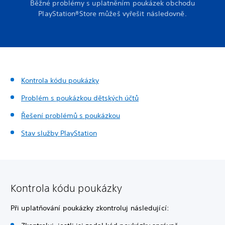
Běžné problémy s uplatněním poukázek obchodu
PlayStation®Store můžeš vyřešit následovně.
Kontrola kódu poukázky
Problém s poukázkou dětských účtů
Řešení problémů s poukázkou
Stav služby PlayStation
Kontrola kódu poukázky
Při uplatňování poukázky zkontroluj následující: