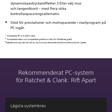
dynamiskaavtryckareffekter.3 Eller välj mus
och tangentbord – med flera olika
kontrollanpassningsalternativ.
Stöd för prestationer och molnsparande i startprogram på
PC ingår.
1
Kompatibel PC och skärm krävs.
2
Kompatibel dator och kompatibelt grafikkort krävs för förbättrad grafik.
3
Kabelanslutning krävs för att du ska kunna använda alla handkontrollsfunktioner i spelet.
Rekommenderat PC-system
för Ratchet & Clank: Rift Apart
Lägsta systemkrav