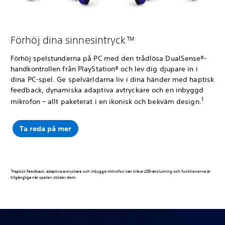
Förhöj dina sinnesintryck™
Förhöj spelstunderna på PC med den trådlösa DualSense®-
handkontrollen från PlayStation® och lev dig djupare in i
dina PC-spel. Ge spelvärldarna liv i dina händer med haptisk
feedback, dynamiska adaptiva avtryckare och en inbyggd
1
mikrofon – allt paketerat i en ikonisk och bekväm design.
Ta reda på mer
1
Haptisk feedback, adaptiva avtryckare och inbyggd mikrofon kan kräva USB-anslutning och funktionerna är
tillgängliga när spelen stöder dem.