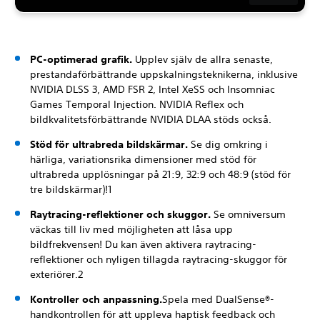
PC-optimerad grafik.
Upplev själv de allra senaste,
prestandaförbättrande uppskalningsteknikerna, inklusive
NVIDIA DLSS 3, AMD FSR 2, Intel XeSS och Insomniac
Games Temporal Injection. NVIDIA Reflex och
bildkvalitetsförbättrande NVIDIA DLAA stöds också.
Stöd för ultrabreda bildskärmar.
Se dig omkring i
härliga, variationsrika dimensioner med stöd för
ultrabreda upplösningar på 21:9, 32:9 och 48:9 (stöd för
tre bildskärmar)!1
Raytracing-reflektioner och skuggor.
Se omniversum
väckas till liv med möjligheten att låsa upp
bildfrekvensen! Du kan även aktivera raytracing-
reflektioner och nyligen tillagda raytracing-skuggor för
exteriörer.2
Kontroller och anpassning.
Spela med DualSense®-
handkontrollen för att uppleva haptisk feedback och