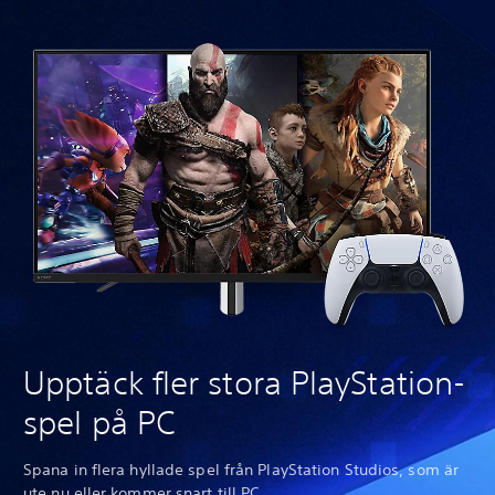
Upptäck fler stora PlayStation-
spel på PC
Spana in flera hyllade spel från PlayStation Studios, som är
ute nu eller kommer snart till PC.