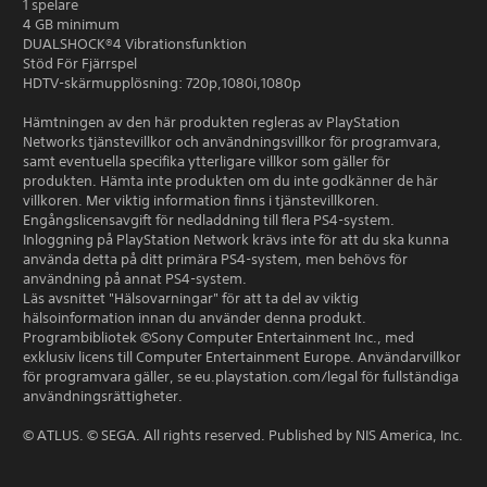
1 spelare
4 GB minimum
DUALSHOCK®4 Vibrationsfunktion
Stöd För Fjärrspel
HDTV-skärmupplösning: 720p,1080i,1080p
Hämtningen av den här produkten regleras av PlayStation
Networks tjänstevillkor och användningsvillkor för programvara,
samt eventuella specifika ytterligare villkor som gäller för
produkten. Hämta inte produkten om du inte godkänner de här
villkoren. Mer viktig information finns i tjänstevillkoren.
Engångslicensavgift för nedladdning till flera PS4-system.
Inloggning på PlayStation Network krävs inte för att du ska kunna
använda detta på ditt primära PS4-system, men behövs för
användning på annat PS4-system.
Läs avsnittet "Hälsovarningar" för att ta del av viktig
hälsoinformation innan du använder denna produkt.
Programbibliotek ©Sony Computer Entertainment Inc., med
exklusiv licens till Computer Entertainment Europe. Användarvillkor
för programvara gäller, se eu.playstation.com/legal för fullständiga
användningsrättigheter.
© ATLUS. © SEGA. All rights reserved. Published by NIS America, Inc.