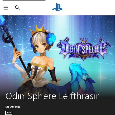
Sök
Odin Sphere Leifthrasir
NIS America
PS4