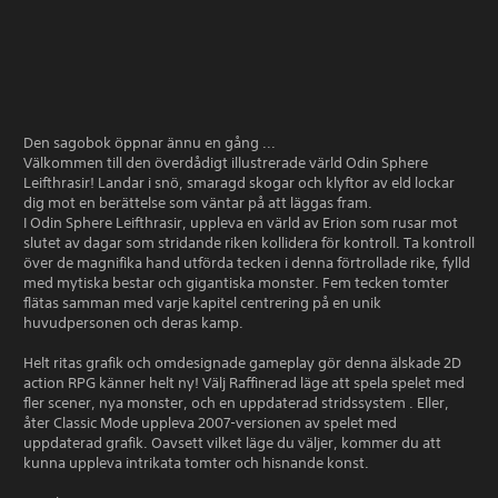
Den sagobok öppnar ännu en gång ...
Välkommen till den överdådigt illustrerade värld Odin Sphere
Leifthrasir! Landar i snö, smaragd skogar och klyftor av eld lockar
dig mot en berättelse som väntar på att läggas fram.
I Odin Sphere Leifthrasir, uppleva en värld av Erion som rusar mot
slutet av dagar som stridande riken kollidera för kontroll. Ta kontroll
över de magnifika hand utförda tecken i denna förtrollade rike, fylld
med mytiska bestar och gigantiska monster. Fem tecken tomter
flätas samman med varje kapitel centrering på en unik
huvudpersonen och deras kamp.
Helt ritas grafik och omdesignade gameplay gör denna älskade 2D
action RPG känner helt ny! Välj Raffinerad läge att spela spelet med
fler scener, nya monster, och en uppdaterad stridssystem . Eller,
åter Classic Mode uppleva 2007-versionen av spelet med
uppdaterad grafik. Oavsett vilket läge du väljer, kommer du att
kunna uppleva intrikata tomter och hisnande konst.