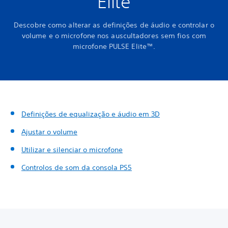
Elite
Descobre como alterar as definições de áudio e controlar o
volume e o microfone nos auscultadores sem fios com
microfone PULSE Elite™.
Definições de equalização e áudio em 3D
Ajustar o volume
Utilizar e silenciar o microfone
Controlos de som da consola PS5