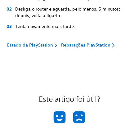
Desliga o router e aguarda, pelo menos, 5 minutos;
depois, volta a ligá-lo.
Tenta novamente mais tarde.
Estado da PlayStation
Reparações PlayStation
Este artigo foi útil?