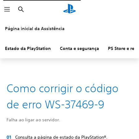
Pesquisar
Página inicial da Assistência
Estado da PlayStation
Conta e segurança
PS Store e re
Como corrigir o código
de erro WS-37469-9
Falha ao ligar ao servidor.
Consulta a página de estado da PlayStation®.