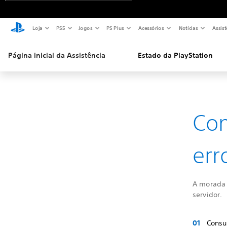
Loja
PS5
Jogos
PS Plus
Acessórios
Notícias
Assist
Página inicial da Assistência
Estado da PlayStation
Com
err
A morada 
servidor.
Consu