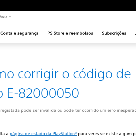
ência
Conta e segurança
PS Store e reembolsos
Subscrições
o corrigir o código de
o E-82000050
registada pode ser inválida ou pode ter ocorrido um erro inespera
lta a
página de estado da PlayStation®
para veres se existe algum 