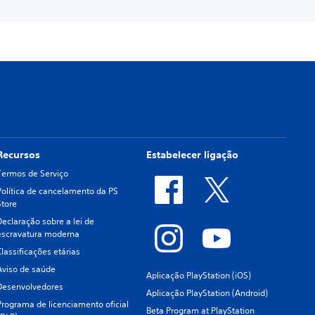
Recursos
Estabelecer ligação
Termos de Serviço
Política de cancelamento da PS
Store
Declaração sobre a lei de
escravatura moderna
Classificações etárias
Aviso de saúde
Aplicação PlayStation (iOS)
Desenvolvedores
Aplicação PlayStation (Android)
Programa de licenciamento oficial
Beta Program at PlayStation