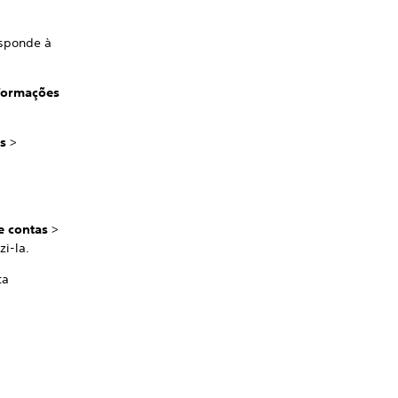
esponde à
formações
es
>
e contas
>
zi-la.
ta