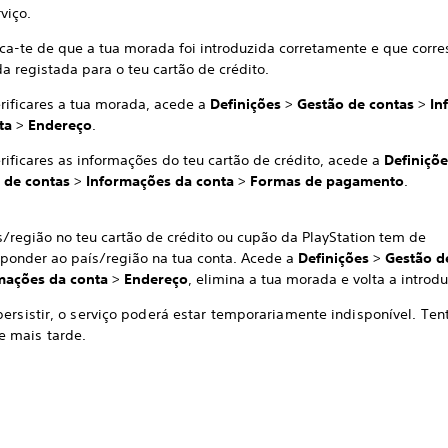
viço.
fica-te de que a tua morada foi introduzida corretamente e que corr
a registada para o teu cartão de crédito.
erificares a tua morada, acede a
Definições
>
Gestão de contas
>
In
nta
>
Endereço
.
rificares as informações do teu cartão de crédito, acede a
Definiçõ
 de contas
>
Informações da conta
>
Formas de pagamento
.
s/região no teu cartão de crédito ou cupão da PlayStation tem de
sponder ao país/região na tua conta. Acede a
Definições
>
Gestão d
mações da conta
>
Endereço
, elimina a tua morada e volta a introdu
persistir, o serviço poderá estar temporariamente indisponível. Ten
 mais tarde.