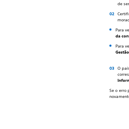
de ser
Certi
morad
Para v
da co
Para ve
Gestão
O paí
corre
Infor
Se o erro 
novamente