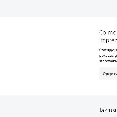
Co moż
impre
Czatując,
pokazać g
sterowanie
Opcje n
Jak us