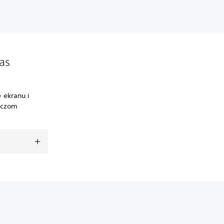
as
 ekranu i
raczom