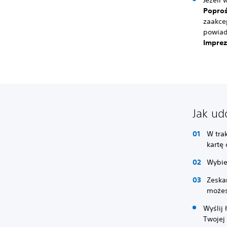
Jeżeli 
Poproś
zaakce
powiad
Impre
Jak ud
W trak
kartę
Wybi
Zeska
możes
Wyślij
Twojej 