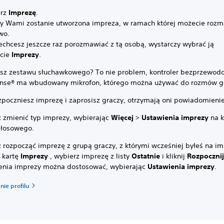
erz
Imprezę
.
y Wami zostanie utworzona impreza, w ramach której możecie roz
wo.
echcesz jeszcze raz porozmawiać z tą osobą, wystarczy wybrać ją
rcie
Imprezy
.
sz zestawu słuchawkowego? To nie problem, kontroler bezprzewod
nse® ma wbudowany mikrofon, którego można używać do rozmów g
zpoczniesz imprezę i zaprosisz graczy, otrzymają oni powiadomienie
 zmienić typ imprezy, wybierając
Więcej
>
Ustawienia imprezy
na k
głosowego.
 rozpocząć imprezę z grupą graczy, z którymi wcześniej byłeś na im
 kartę
Imprezy
, wybierz imprezę z listy
Ostatnie
i kliknij
Rozpoczni
enia imprezy można dostosować, wybierając
Ustawienia imprezy
.
nie profilu