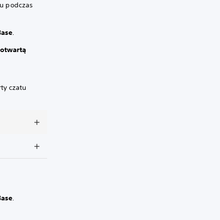
tu podczas
Base
.
 otwartą
ty czatu
Base
.
.