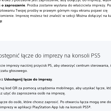
w kroku 3 potrzebne jest zaproszenie, aby dołączyć do imprezy, wybi
 o zaproszenie
. Prośba zostanie wysłana do właściciela imprezy. P
ptowaniu Twojej prośby w prawym górnym rogu ekranu pojawi się
omienie. Imprezę możesz też znaleźć w sekcji Można dołączyć na ka
zy
.
ostępnić łącze do imprezy na konsoli PS5
cie imprezy naciśnij przycisk PS, aby otworzyć centrum sterowania, 
 czatu głosowego.
erz
Udostępnij łącze do imprezy
.
nuj kod QR za pomocą urządzenia mobilnego, aby uzyskać łącze, kt
z użyć do zaproszenia osób na imprezę.
 łącze do osób, które chcesz zaprosić. Po otwarciu łącza mogą one d
imprezy w aplikacji PlayStation App lub na konsoli PS5®.