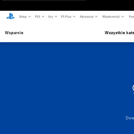
Sklep
PS5
Gry
PS Plus
Akcesoria
Wiadomości
Pom
Wsparcie
Wszystkie kat
Dowi