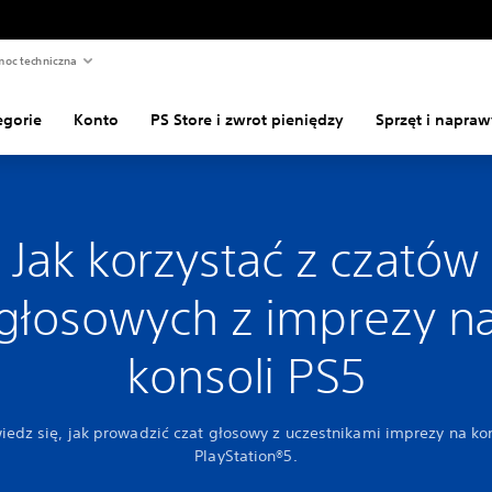
oc techniczna
egorie
Konto
PS Store i zwrot pieniędzy
Sprzęt i napraw
Jak korzystać z czatów
głosowych z imprezy n
konsoli PS5
edz się, jak prowadzić czat głosowy z uczestnikami imprezy na ko
PlayStation®5.