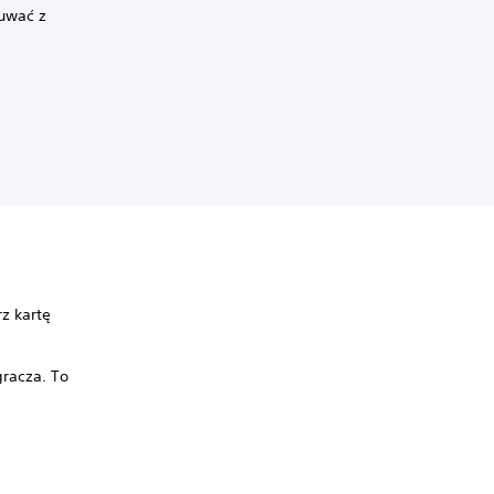
suwać z
z kartę
gracza. To