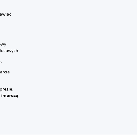
mawiać
owy
łosowych.
.
arcie
prezie.
j imprezę
.