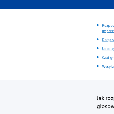
Rozpoc
imprez
Dołącz
Udostę
Czat g
Wysyła
Jak ro
głosow