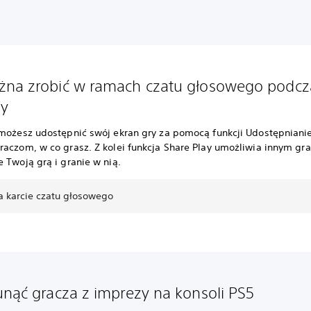
na zrobić w ramach czatu głosowego podcz
zy
 możesz udostępnić swój ekran gry za pomocą funkcji Udostępnianie
raczom, w co grasz. Z kolei funkcja Share Play umożliwia innym g
 Twoją grą i granie w nią.
a karcie czatu głosowego
unąć gracza z imprezy na konsoli PS5