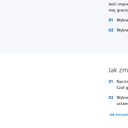
Jeśli impr
niej gracz
Wybier
Wybi
Jak zm
Naciś
Czat 
Wybie
ustaw
Jak korzyst