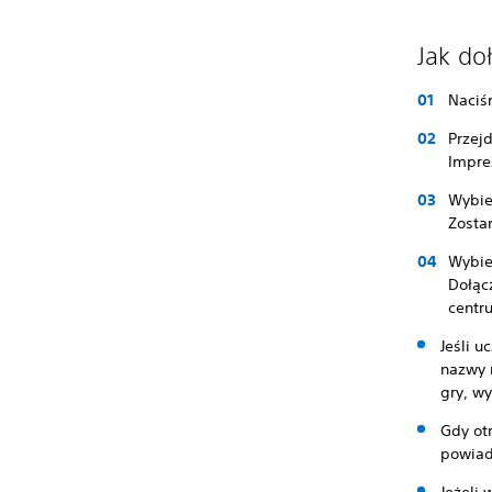
Jak do
Naciśn
Przej
Impre
Wybie
Zostan
Wybie
Dołąc
centr
Jeśli u
nazwy 
gry, w
Gdy ot
powiado