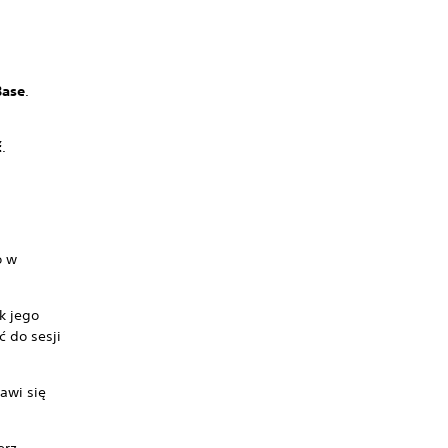
Base
.
ć
.
o w
k jego
ć do sesji
awi się
.