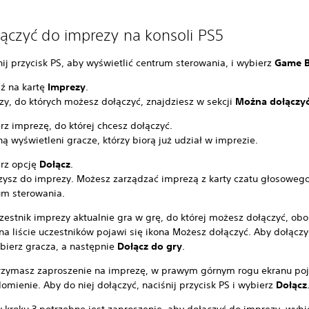
łączyć do imprezy na konsoli PS5
ij przycisk PS, aby wyświetlić centrum sterowania, i wybierz
Game 
dź na kartę
Imprezy
.
zy, do których możesz dołączyć, znajdziesz w sekcji
Można dołączy
rz imprezę, do której chcesz dołączyć.
ą wyświetleni gracze, którzy biorą już udział w imprezie.
rz opcję
Dołącz
.
zysz do imprezy. Możesz zarządzać imprezą z karty czatu głosoweg
um sterowania.
czestnik imprezy aktualnie gra w grę, do której możesz dołączyć, obo
na liście uczestników pojawi się ikona Możesz dołączyć. Aby dołączy
ybierz gracza, a następnie
Dołącz do gry
.
rzymasz zaproszenie na imprezę, w prawym górnym rogu ekranu poj
mienie. Aby do niej dołączyć, naciśnij przycisk PS i wybierz
Dołącz