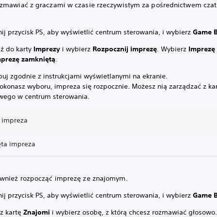
zmawiać z graczami w czasie rzeczywistym za pośrednictwem cza
ij przycisk PS, aby wyświetlić centrum sterowania, i wybierz
Game 
dź do karty
Imprezy
i wybierz
Rozpocznij imprezę
. Wybierz
Imprezę
mprezę zamkniętą
.
puj zgodnie z instrukcjami wyświetlanymi na ekranie.
okonasz wyboru, impreza się rozpocznie. Możesz nią zarządzać z kar
wego w centrum sterowania.
 impreza
ta impreza
wnież rozpocząć imprezę ze znajomym.
ij przycisk PS, aby wyświetlić centrum sterowania, i wybierz
Game 
z kartę
Znajomi
i wybierz osobę, z którą chcesz rozmawiać głosowo