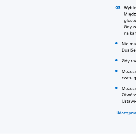
Wybi
Międz
głoso
Gdy z
na ka
Nie ma
DualSe
Gdy ro
Możesz
czatu 
Możesz
Otwórz
Ustawi
Udostępnia