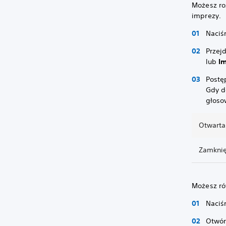
Możesz ro
imprezy.
Naciśn
Przej
lub
I
Postę
Gdy d
głoso
Otwarta
Zamknię
Możesz ró
Naciśn
Otwór