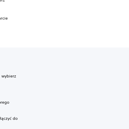
erz
o
rcie
i wybierz
órego
ołączyć do