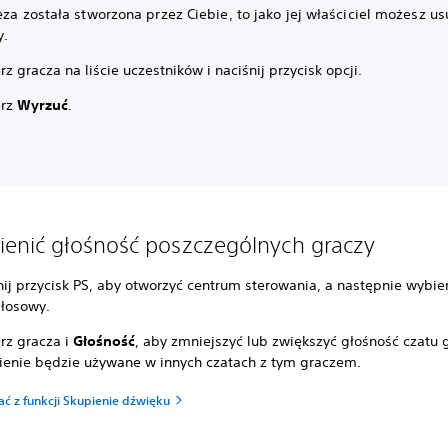
eza została stworzona przez Ciebie, to jako jej właściciel możesz u
y.
z gracza na liście uczestników i naciśnij przycisk opcji.
erz
Wyrzuć
.
ienić głośność poszczególnych graczy
nij przycisk PS, aby otworzyć centrum sterowania, a następnie wybier
głosowy.
rz gracza i
Głośność
, aby zmniejszyć lub zwiększyć głośność czatu 
ienie będzie używane w innych czatach z tym graczem.
ać z funkcji Skupienie dźwięku