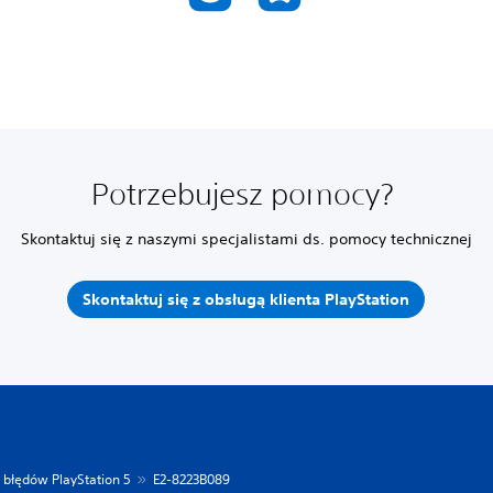
Potrzebujesz pomocy?
Skontaktuj się z naszymi specjalistami ds. pomocy technicznej
Skontaktuj się z obsługą klienta PlayStation
 błędów PlayStation 5
E2-8223B089