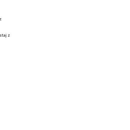
z
taj z