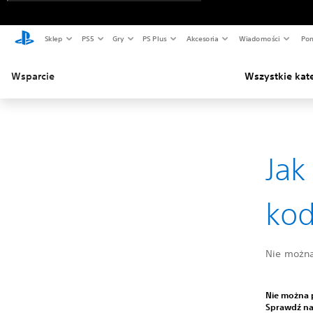
Sklep
PS5
Gry
PS Plus
Akcesoria
Wiadomości
Pom
Wsparcie
Wszystkie kat
Jak
kod
Nie można
Nie można 
Sprawdź na