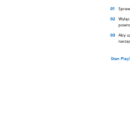
Spraw
Wyłąc
powro
Aby u
narzęd
Stan Play