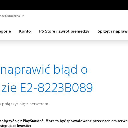
oc techniczna
egorie
Konto
PS Store i zwrot pieniędzy
Sprzęt i napraw
 naprawić błąd o
zie E2-8223B089
 połączyć się z serwerem.
połączyć się z PlayStation®. Może to być spowodowane przeciążeniem serwe
stępujące kwestie: