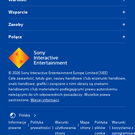
Wsparcie
Zasoby
Połącz
© 2026 Sony Interactive Entertainment Europe Limited (SIEE)
Cała zawartość, tytuły gier, nazwy handlowe i/lub wizerunki handlowe,
znaki handlowe, grafiki i związane z nimi obrazy są znakami
handlowymi i/lub materiałami podlegającymi prawu autorskiemu
należącymi do ich odpowiednich posiadaczy. Wszelkie prawa
zastrzeżone.
Więcej informacji
Polska
Informacje
Polityka
Warunki
Mapa
Polityka
Warunki
prawne
prywatności
użytkowania
strony
plików
korzystania z
strony
cookie
oprogramowa