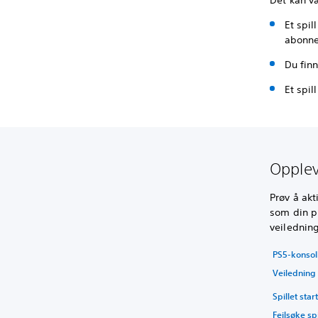
Et spil
abonne
Du finne
Et spill
Opplev
Prøv å akt
som din pr
veilednin
PS5-konsoll
Veiledning
Spillet star
Feilsøke sp