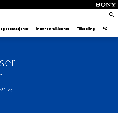
Søk
og reparasjoner
Internett-sikkerhet
Tilkobling
PC
nser
r
on®5- og