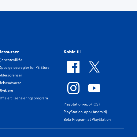
Ressurser
Koble til
Tjenestevilkår
Oppsigelsesregler for PS Store
Aldersgrenser
Helseadvarsel
Utviklere
Offisielt lisensieringsprogram
PlayStation-app (iOS)
PlayStation-app (Android)
Beta Program at PlayStation