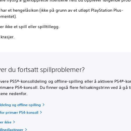
l har et hengelåsikon (ikke på grunn av et utløpt PlayStation Plus-
mentet).
r ikke et spill eller spilltillegg.
 krasjer.
er du fortsatt spillproblemer?
ivere PS5®-konsolldeling og offline-spilling eller å aktivere PS4®-ko
imære PS4-konsoll. Du finner også flere feilsøkingstrinn ved å gå ti
gene nedenfor.
deling og offline-spilling
 for primær PS4-konsoll
ter ikke
illnedlastinger