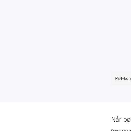
PS4-kons
Når bø
Det kan v