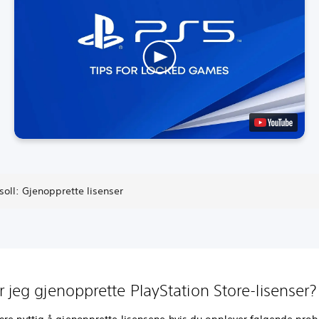
oll: Gjenopprette lisenser
r jeg gjenopprette PlayStation Store-lisenser?
ære nyttig å gjenopprette lisensene hvis du opplever følgende pro