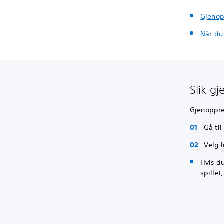
Gjenop
Når du
Slik g
Gjenoppret
Gå til
Velg l
Hvis du
spillet