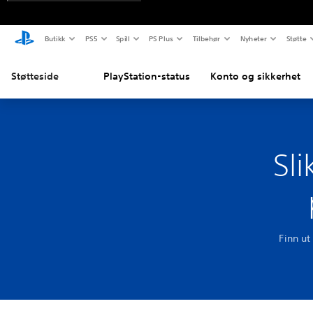
Butikk
PS5
Spill
PS Plus
Tilbehør
Nyheter
Støtte
Støtteside
PlayStation-status
Konto og sikkerhet
Sli
Finn ut