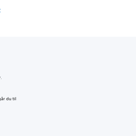
?
r
.
år du til