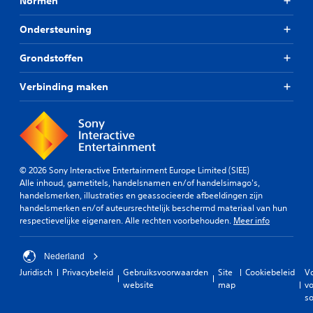
Normen
Ondersteuning
Grondstoffen
Verbinding maken
© 2026 Sony Interactive Entertainment Europe Limited (SIEE)
Alle inhoud, gametitels, handelsnamen en/of handelsimago's,
handelsmerken, illustraties en geassocieerde afbeeldingen zijn
handelsmerken en/of auteursrechtelijk beschermd materiaal van hun
respectievelijke eigenaren. Alle rechten voorbehouden.
Meer info
Nederland
Juridisch
Privacybeleid
Gebruiksvoorwaarden
Site
Cookiebeleid
V
website
map
vo
so