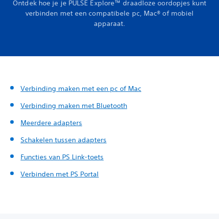
Ontdek hoe je je PULSE Explore™ draadloze oordopjes kunt
verbinden met een compatibele pc, Mac® of mobiel
apparaat.
Verbinding maken met een pc of Mac
Verbinding maken met Bluetooth
Meerdere adapters
Schakelen tussen adapters
Functies van PS Link-toets
Verbinden met PS Portal