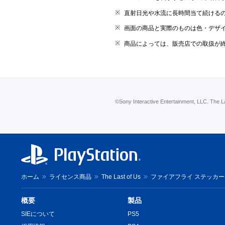
直射日光や水流に長時間当て続ける
画面の商品と実際のものは色・デザ
商品によっては、販売店での取扱が
©Sony Interactive Entertainment, LLC. The L
ホーム
ライセンス商品
The Last of Us
ファイアフライ ステッカー
概要
製品
SIEについて
PS5