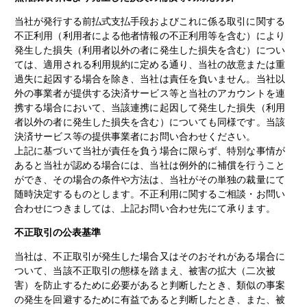
当社が発行する前払式支払手段およびこれに係る取引に関する
不正利用（利用者による他者情報の不正利用等を含む）により
発生した損失（利用者以外の者に発生した損失を含む）につい
ては、適用される利用規約に定める通り、当社の故意または重
過失に起因する場合を除き、当社は責任を負いません。当社以
外の事業者が提供する決済サービス等と当社のアカウントを連
携する場合において、当該連携に起因して発生した損失（利用
者以外の者に発生した損失を含む）についても同様です。当該
決済サービス等の提供事業者にお問い合わせください。
上記に基づいて当社が責任を負う場合に限らず、特別な事情が
あると当社が認める場合には、当社は例外的に補償を行うこと
ができ、その場合の条件や方法は、当社がその単独の裁量にて
随時決定するものとします。不正利用に関するご相談・お問い
合わせにつきましては、上記お問い合わせ先にて承ります。
不正取引の公表基準
当社は、不正取引が発生した場合又はそのおそれがある場合に
ついて、当該不正取引の態様を踏まえ、被害の拡大（二次被
害）を防止するために必要があると判断したとき、類似の事案
の発生を回避するために有益であると判断したとき、また、被