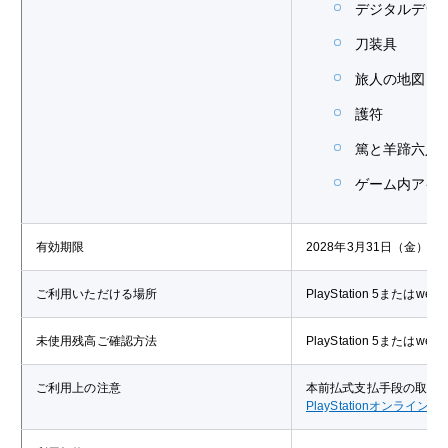
デジタルデラ
刀装具
旅人の地図（
護符
篤と羊蹄六人
ゲーム内アイテ
有効期限
2028年3月31日（金）ま
ご利用いただける場所
PlayStation 5または
未使用残高ご確認方法
PlayStation 5または
ご利用上の注意
本前払式支払手段の取扱
PlayStationオンライ