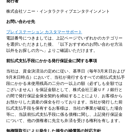
発行者
株式会社ソニー・インタラクティブエンタテインメント
お問い合わせ先
プレイステーション カスタマーサポート
電話番号につきましては、上記ページでいずれかのカテゴリー
を選択いただきました後、「以下おすすめのお問い合わせ方法
以外をお探しの方へ」よりご確認いただけます。
前払式支払手段にかかる発行保証金に関する事項
当社は、資金決済法の定めに従い、基準日（毎年3月末日および
9月末日時点）において、当社が発行するすべての前払式支払手
段にかかる未使用残高の二分の一以上の額（必ずしも全額では
ございません）を保証金額として、株式会社三菱ＵＦＪ銀行と
の間で発行保証金保全契約を締結することにより、お客様から
お預かりした資産の保全を行っております。当社が発行した前
払式支払手段を保有するお客様は、当社の事業が破綻した場合
等に、当該前払式支払手段に係る債権に関し、上記発行保証金
について、他の債権者に先立ち弁済を受ける権利を有します。
無権限取引により発生した損失の補償等の対応方針