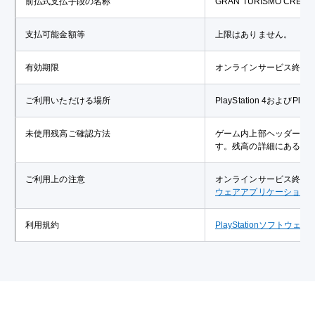
前払式支払手段の名称
GRAN TURISMO CREDI
支払可能金額等
上限はありません。
有効期限
オンラインサービス終了
ご利用いただける場所
PlayStation 4およ
未使用残高ご確認方法
ゲーム内上部ヘッダーの
す。残高の詳細にある、
ご利用上の注意
オンラインサービス終了
ウェアアプリケーション
利用規約
PlayStationソフ