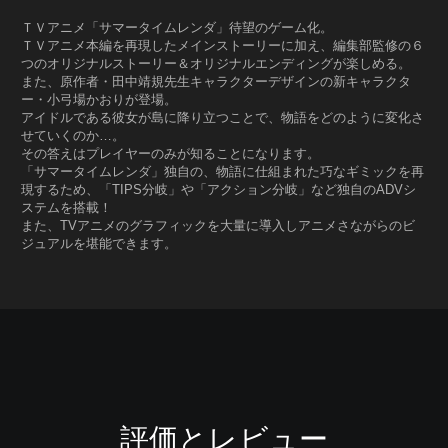
ＴＶアニメ「サマータイムレンダ」待望のゲーム化。
ＴＶアニメ本編を再現したメインストーリーに加え、編集部監修の６
つのオリジナルストーリー＆オリジナルエンディングが楽しめる。
また、原作者・田中靖規先生キャラクターデザインの新キャラクタ
ー・小弓場かおりが登場。
アイドルである彼女が島に降り立つことで、物語をどのように変化さ
せていくのか…。
その答えはプレイヤーのみが知ることになります。
「サマータイムレンダ」独自の、物語に仕組まれた巧なギミックを再
現するため、「TIPS分岐」や「アクション分岐」など独自のADVシ
ステムを搭載！
また、TVアニメのグラフィックを大量に導入しアニメさながらのビ
ジュアルを堪能できます。
評価とレビュー