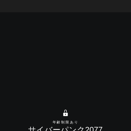
ト
」拡張パック
主な特徴
最新のアップデート
PS5ならではの
年齢制限あり
サイバーパンク2077