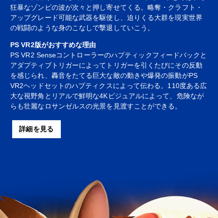
狂暴なゾンビの波が次々と押し寄せてくる。略奪・クラフト・
アップグレード可能な武器を駆使し、迫りくる大群を現実世界
の戦闘のような身のこなしで撃退していこう。
PS VR2版がおすすめな理由
PS VR2 Senseコントローラーのハプティックフィードバックと
アダプティブトリガーによってトリガーを引くたびにその反動
を感じられ、轟音をたてる巨大な敵の動きや爆発の振動がPS
VR2ヘッドセットのハプティクスによって伝わる。110度ある広
大な視野角とリアルで鮮明な4Kビジュアルによって、危険なが
らも壮麗なロサンゼルスの光景を見渡すことができる。
詳細を見る