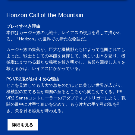
Horizon Call of the Mountain
プレイすべき理由
本作はカージャ族の元戦士、レイアスの視点を通して描かれ
る、「Horizon」の世界での新たな物語だ。
カージャ族の集落が、巨大な機械獣たちによって包囲されてし
まった。戦士としての本能を発揮して、険しい山々を登り、機
械獣にまつわる新たな秘密を解き明かし、名誉を回復し人々を
救えるかは、レイアスにかかっている。
PS VR2版がおすすめな理由
どこを見渡しても広大で息をのむほどに美しい世界が広がり、
機械獣の立てる音が周囲の至るところから聞こえてくる。PS
VR2 Senseコントローラーのアダプティブトリガーにより、戦
闘の最中に片手で狙いを定めて、もう片方の手で弓の弦を引
き、矢を射る感覚が味わえる。
詳細を見る