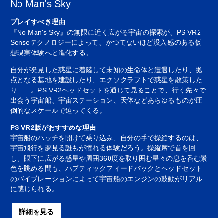
No Man's Sky
プレイすべき理由
『No Man's Sky』の無限に近く広がる宇宙の探索が、PS VR2
Senseテクノロジーによって、かつてないほど没入感のある仮
想現実体験へと進化する。
自分が発見した惑星に着陸して未知の生命体と遭遇したり、拠
点となる基地を建設したり、エクソクラフトで惑星を散策した
り……。PS VR2ヘッドセットを通じて見ることで、行く先々で
出会う宇宙船、宇宙ステーション、天体などあらゆるものが圧
倒的なスケールで迫ってくる。
PS VR2版がおすすめな理由
宇宙船のハッチを開けて乗り込み、自分の手で操縦するのは、
宇宙飛行を夢見る誰もが憧れる体験だろう。操縦席で首を回
し、眼下に広がる惑星や周囲360度を取り囲む星々の息を呑む景
色を眺める間も、ハプティックフィードバックとヘッドセット
のバイブレーションによって宇宙船のエンジンの鼓動がリアル
に感じられる。
詳細を見る