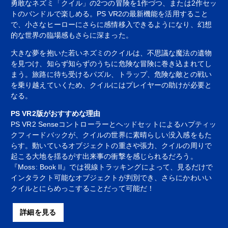
勇敢なネズミ「クイル」の2つの冒険を1作づつ、または2作セッ
トのバンドルで楽しめる。PS VR2の最新機能を活用すること
で、小さなヒーローにさらに感情移入できるようになり、幻想
的な世界の臨場感もさらに深まった。
大きな夢を抱いた若いネズミのクイルは、不思議な魔法の遺物
を見つけ、知らず知らずのうちに危険な冒険に巻き込まれてし
まう。旅路に待ち受けるパズル、トラップ、危険な敵との戦い
を乗り越えていくため、クイルにはプレイヤーの助けが必要と
なる。
PS VR2版がおすすめな理由
PS VR2 Senseコントローラーとヘッドセットによるハプティッ
クフィードバックが、クイルの世界に素晴らしい没入感をもた
らす。動いているオブジェクトの重さや張力、クイルの周りで
起こる大地を揺るがす出来事の衝撃を感じられるだろう。
『Moss: Book II』では視線トラッキングによって、見るだけで
インタラクト可能なオブジェクトが判別でき、さらにかわいい
クイルとにらめっこすることだって可能だ！
詳細を見る