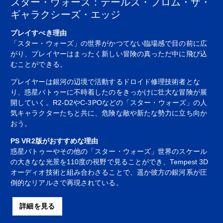
スター・ウォーズ：テールズ・フロム・ザ・
ギャラクシーズ・エッジ
プレイすべき理由
「スター・ウォーズ」の世界がかつてない臨場感で目の前に広
がり、プレイヤーはまったく新しい冒険の真っただ中に飛び込
むことができる。
プレイヤーは銀河の辺境で活動するドロイド修理技術者とな
り、惑星バトゥーに不時着したのをきっかけに壮大な冒険が展
開していく。R2-D2やC-3POなどの「スター・ウォーズ」の人
気キャラクターたちと共に、危険な敵や新たな勢力に立ち向か
おう。
PS VR2版がおすすめな理由
惑星バトゥーやその他の「スター・ウォーズ」世界のスケール
の大きなな光景を110度の視野で見ることができ、Tempest 3D
オーディオ技術と組み合わさることで、遥か彼方の銀河系が圧
倒的なリアルさで再現されている。
詳細を見る