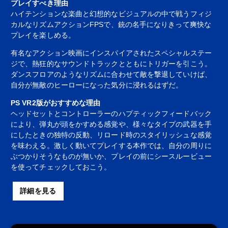
プレイすべき理由
ハイテンションな楽曲と幻想的なビジュアルの中で戦うフィジ
カルなリズムアクションFPSで、銃の名手になりきって爽快な
プレイを楽しめる。
有名なアクション映画にインスパイアされたスペシャルステー
ジで、熱狂的なサウンドトラックとともにトリガーを引こう。
ダンスフロアのようなリズムに合わせて敵を撃退していけば、
自分が無敵のヒーローになった気分に浸れるはずだ。
PS VR2版がおすすめな理由
ヘッドセットとコントローラーのハプティックフィードバック
により、弾丸が頭をかすめる感覚や、様々なタイプの武器を手
にしたときの独特の反動、リロード時のスタイリッシュな感覚
を味わえる。激しく動いてプレイする本作では、自分の周りに
ぶつかりそうなものが無いか、プレイの前にシースルービュー
を使ってチェックしておこう。
詳細を見る