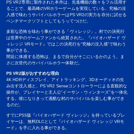
PS VR2専用に製作された本作は、先進機能の数々をフル活用す
ることで、最高峰のVRホラーゲームを実現している。究極の没
入感で味わうサバイバルホラーはPS VR2の実力を存分に試せる
ベンチマークソフトとしてもうってつけだ。
多彩な恐怖を味わう事ができる「ヴィレッジ」。村での決死行
は世界中のゲームファンから絶賛された。『バイオハザード ヴ
ィレッジ VRモード』ではこの決死行を“究極の没入感”で味わう
事ができる。
間近に体感する恐怖は、まるで自分がそこにいるかのよう。ま
さに次世代のサバイバルホラー体験だ。
PS VR2版がおすすめな理由
4K HDRディスプレイ、アイトラッキング、3Dオーディオの生
み出す没入感と、PS VR2 Senseコントローラーによる直観的な
操作が、プレイヤーと主人公”イーサン・ウィンターズ”を一体化
する。彼になりきって過酷な村のサバイバルを楽しむ事ができ
るのだ。
すでにPS5版『バイオハザード ヴィレッジ』を持っているプレ
イヤーは、無料DLCとして『バイオハザード ヴィレッジ VRモ
ード』を手に入れる事ができる。