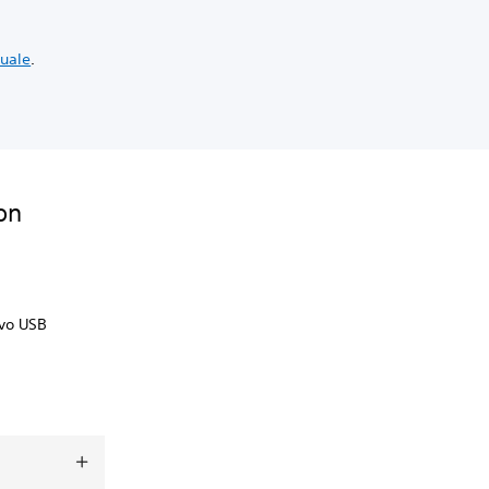
uale
.
on
avo USB