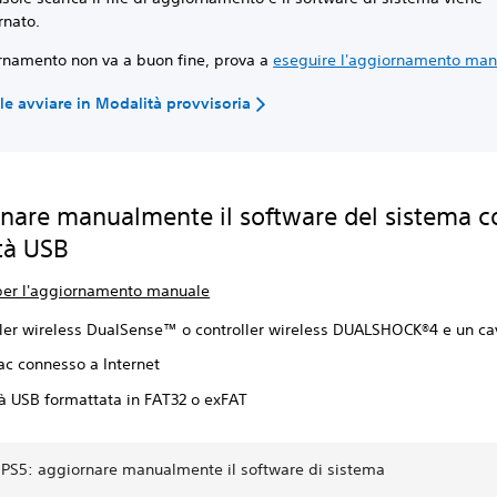
rnato.
ornamento non va a buon fine, prova a
eseguire l'aggiornamento man
le avviare in Modalità provvisoria
nare manualmente il software del sistema c
tà USB
 per l'aggiornamento manuale
ller wireless DualSense™ o controller wireless DUALSHOCK®4 e un c
ac connesso a Internet
tà USB formattata in FAT32 o exFAT
 PS5: aggiornare manualmente il software di sistema