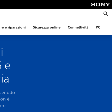
Cerca
e e riparazioni
Sicurezza online
Connettività
PC
i
5 e
ia
 periodo
non è
are