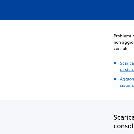
Problemi d
non aggio
console.
Scaric
di sis
Aggior
sistem
Scaric
consol