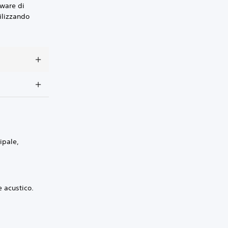
tware di
ilizzando
ipale,
e acustico.