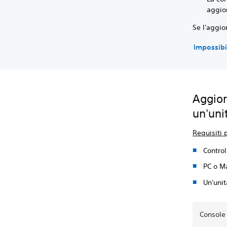
aggio
Se l'aggi
Impossibi
Aggior
un'uni
Requisiti
Contro
PC o M
Un'uni
Console