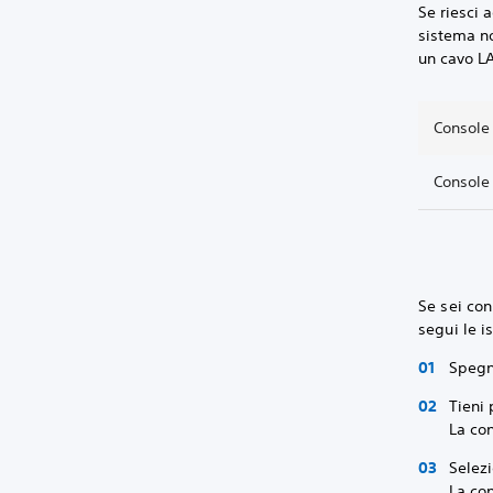
Se riesci
sistema no
un cavo LA
Console
Console
Se sei con
segui le i
Spegn
Tieni 
La con
Selez
La con