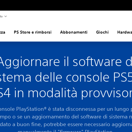
to
zza
PS Store e rimborsi
Abbonamenti
Giochi
Hardwar
Aggiornare il software d
stema delle console PS
S4 in modalità provvisor
onsole PlayStation® è stata disconnessa per un lungo
empo o se un aggiornamento del software di sistema 
dato a buon fine, potrebbe essere necessario aggiorn
manualmente il "firmware" PlayStation.