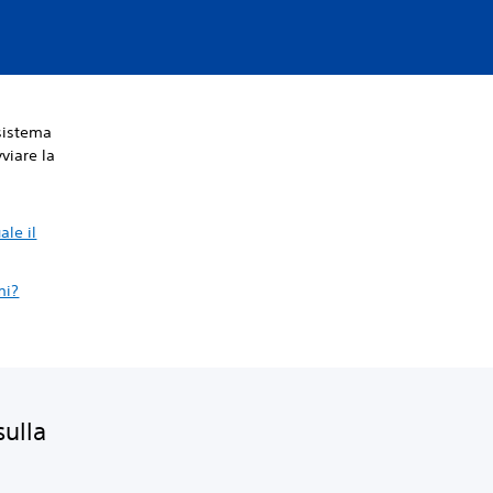
 sistema
viare la
le il
mi?
sulla