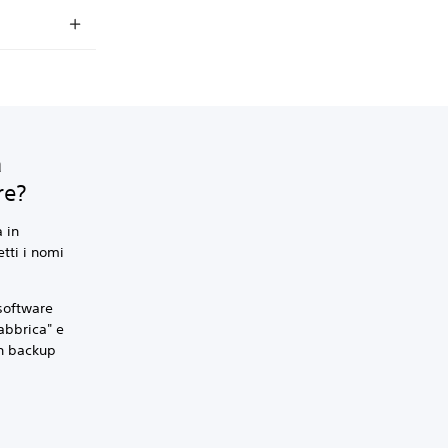
a
re?
a in
etti i nomi
 software
abbrica" e
un backup