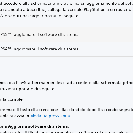
 ad accedere alla schermata principale ma un aggiornamento del sof
n è andato a buon fine, collega la console PlayStation a un router ut
N e segui i passaggi riportati di seguito:
 PS5™: aggiornare il software di sistema
 PS4™: aggiornare il software di sistema
nesso a PlayStation ma non riesci ad accedere alla schermata princ
struzioni riportate di seguito.
i la console.
premuto il tasto di accensione, rilasciandolo dopo il secondo segnal
sole si avvia in
Modalità provvisoria
.
iona
Aggiorna software di sistema
.
sole scarica il file di aggiornamento e il software di sistema viene