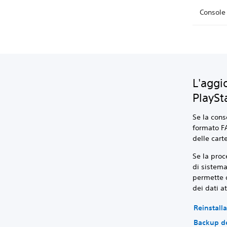
Console
L'aggi
PlaySt
Se la cons
formato FA
delle cart
Se la proc
di sistema
permette d
dei dati a
Reinstalla
Backup de