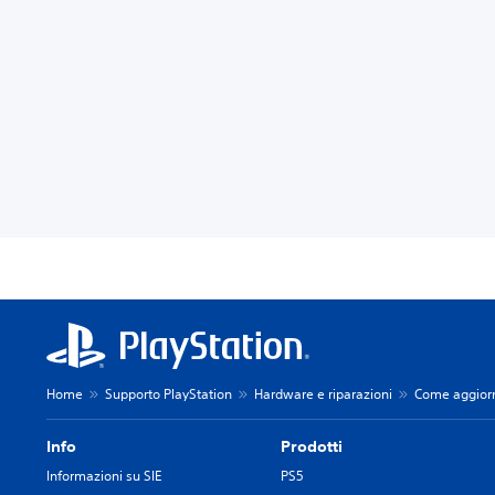
Home
Supporto PlayStation
Hardware e riparazioni
Come aggiorna
Info
Prodotti
Informazioni su SIE
PS5