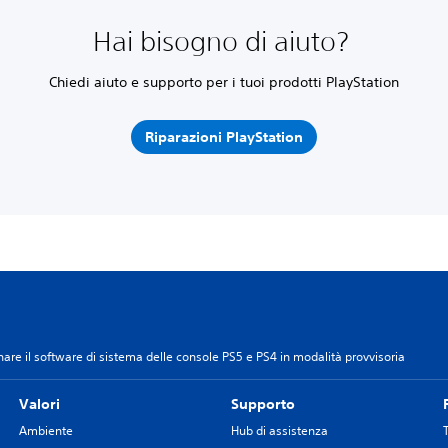
Hai bisogno di aiuto?
Chiedi aiuto e supporto per i tuoi prodotti PlayStation
Riparazioni PlayStation
re il software di sistema delle console PS5 e PS4 in modalità provvisoria
Valori
Supporto
Ambiente
Hub di assistenza