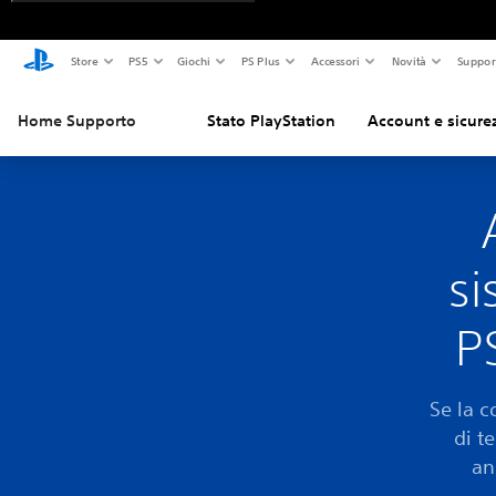
Store
PS5
Giochi
PS Plus
Accessori
Novità
Suppor
Home Supporto
Stato PlayStation
Account e sicure
si
P
Se la c
di t
an