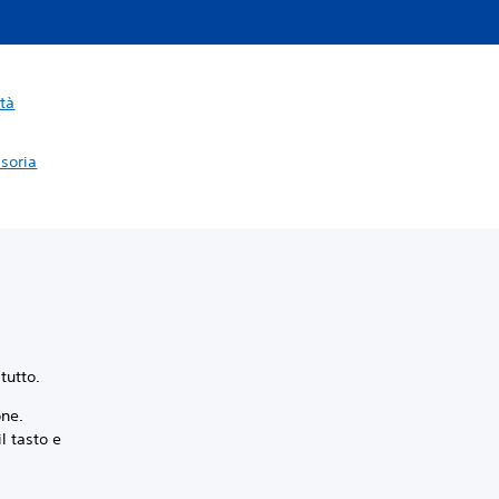
ità
isoria
tutto.
one.
l tasto e