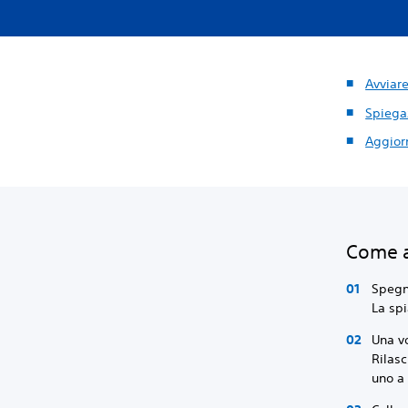
Avviare
Spiega
Aggiorn
Come a
Spegni
La spi
Una vo
Rilasc
uno a 