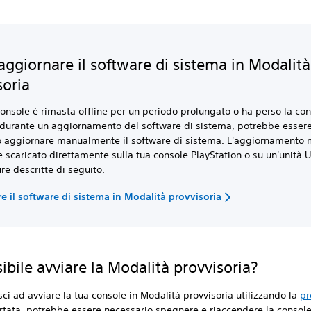
ggiornare il software di sistema in Modalità
soria
console è rimasta offline per un periodo prolungato o ha perso la co
t durante un aggiornamento del software di sistema, potrebbe esser
o aggiornare manualmente il software di sistema. L'aggiornamento
 scaricato direttamente sulla tua console PlayStation o su un'unità 
re descritte di seguito.
e il software di sistema in Modalità provvisoria
ibile avviare la Modalità provvisoria?
sci ad avviare la tua console in Modalità provvisoria utilizzando la
pr
rtata, potrebbe essere necessario spegnere e riaccendere la console