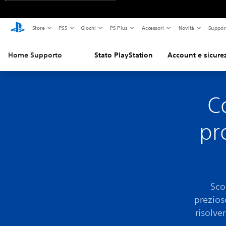
Store
PS5
Giochi
PS Plus
Accessori
Novità
Suppor
Home Supporto
Stato PlayStation
Account e sicure
C
pr
Sco
prezios
risolve