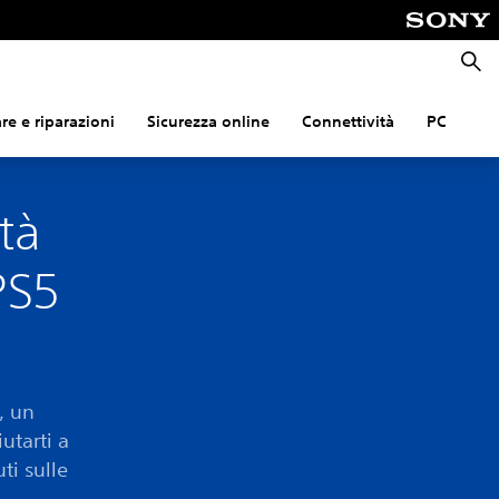
Cerca
e e riparazioni
Sicurezza online
Connettività
PC
tà
PS5
, un
utarti a
ti sulle