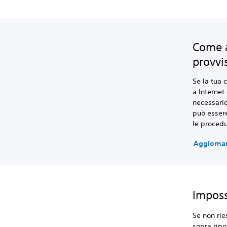
Come a
provvi
Se la tua 
a Interne
necessari
può essere
le procedu
Aggiornar
Imposs
Se non rie
sopra ripo