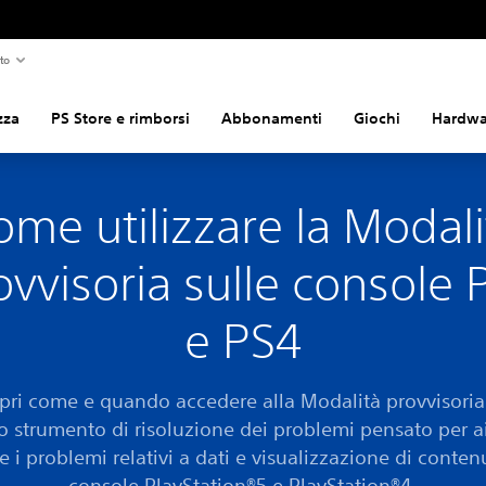
to
zza
PS Store e rimborsi
Abbonamenti
Giochi
Hardwar
ome utilizzare la Modali
ovvisoria sulle console 
e PS4
pri come e quando accedere alla Modalità provvisoria
o strumento di risoluzione dei problemi pensato per ai
re i problemi relativi a dati e visualizzazione di contenu
console PlayStation®5 e PlayStation®4.