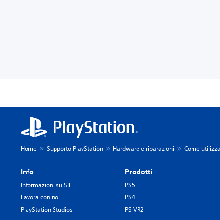
Home
Supporto PlayStation
Hardware e riparazioni
Come utilizza
Info
Prodotti
Informazioni su SIE
PS5
Lavora con noi
PS4
PlayStation Studios
PS VR2