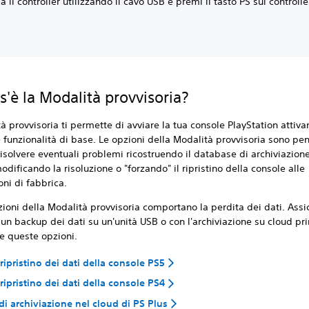
a il controller utilizzando il cavo USB e premi il tasto PS sul controlle
s'è la Modalità provvisoria?
à provvisoria ti permette di avviare la tua console PlayStation attiv
e funzionalità di base. Le opzioni della Modalità provvisoria sono pe
 risolvere eventuali problemi ricostruendo il database di archiviazion
odificando la risoluzione o "forzando" il ripristino della console alle
ni di fabbrica.
ioni della Modalità provvisoria comportano la perdita dei dati. Assic
 un backup dei dati su un'unità USB o con l'archiviazione su cloud pr
re queste opzioni.
ripristino dei dati della console PS5
ripristino dei dati della console PS4
i archiviazione nel cloud di PS Plus