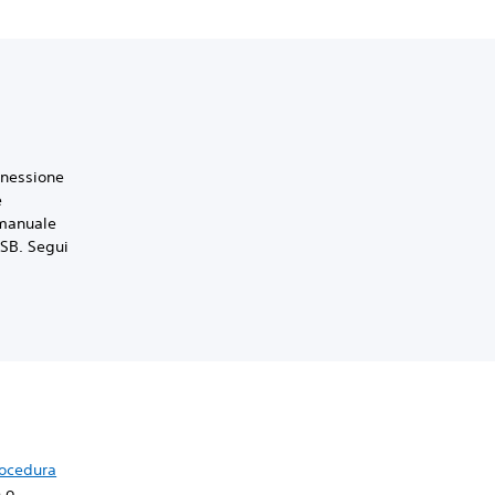
nnessione
e
 manuale
USB. Segui
ocedura
 o