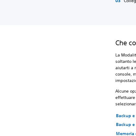
Colleg
Che co
La Modalit
soltanto l
aiutarti a
console, m
impostazio
Alcune opz
effettuare
seleziona
Backup e 
Backup e 
Memoria d