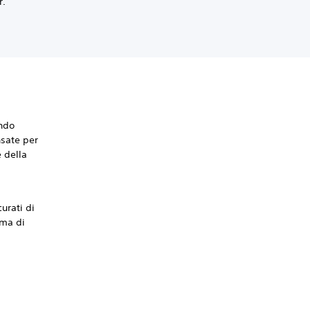
r.
ando
nsate per
e della
urati di
ima di