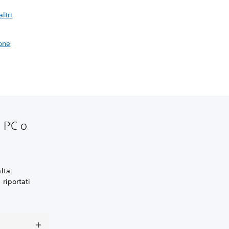
ltri
one
u PC o
lta
 riportati