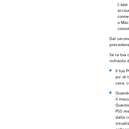
L'app 
accou
connes
o Mac 
consol
Dal second
preceden
Se la tua 
richiesto 
Il tuo 
po' di 
casa, c
Quando 
il mes
Questo
PS5 men
dalla 
visuali