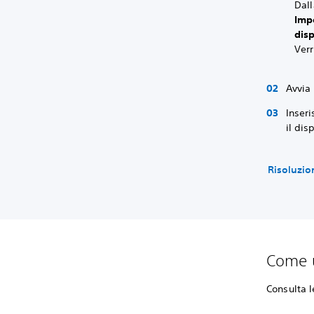
Dall
Imp
disp
Verr
Avvia
Inseri
il dis
Risoluzio
Come ut
Consulta l