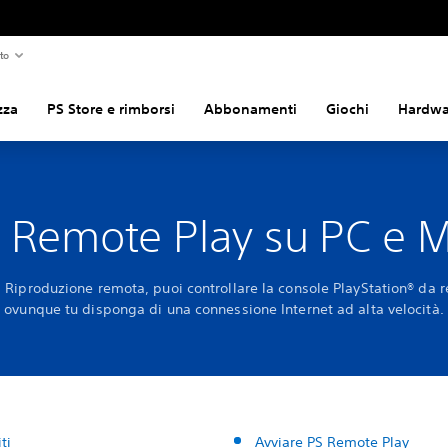
to
zza
PS Store e rimborsi
Abbonamenti
Giochi
Hardwar
 Remote Play su PC e 
a Riproduzione remota, puoi controllare la console PlayStation® da 
ovunque tu disponga di una connessione Internet ad alta velocità.
ti
Avviare PS Remote Play