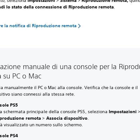
ato, seleziona
Impostazioni
>
Sistema
>
Riproduzione remota,
quind
di lo stato della connessione di Riproduzione remota
.
are la notifica di Riproduzione remota
razione manuale di una console per la Ripro
a su PC o Mac
a manualmente il PC o Mac alla console. Verifica che la console e il
itivo siano connessi alla stessa rete.
sole PS5
a schermata principale della console PS5, seleziona
Impostazioni
iproduzione remota
>
Associa dispositivo
.
à visualizzato un numero sullo schermo.
sole PS4