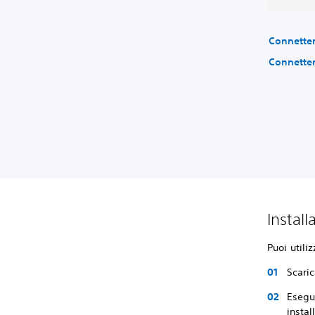
Connetter
Connetter
Instal
Puoi utili
Scari
Esegui
instal