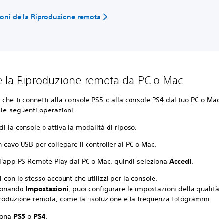
oni della Riproduzione remota
e la Riproduzione remota da PC o Mac
 che ti connetti alla console PS5 o alla console PS4 dal tuo PC o Mac
 le seguenti operazioni.
i la console o attiva la modalità di riposo.
 cavo USB per collegare il controller al PC o Mac.
 l'app PS Remote Play dal PC o Mac, quindi seleziona
Accedi
.
 con lo stesso account che utilizzi per la console.
ionando
Impostazioni
, puoi configurare le impostazioni della qualit
produzione remota, come la risoluzione e la frequenza fotogrammi.
iona
PS5
o
PS4
.