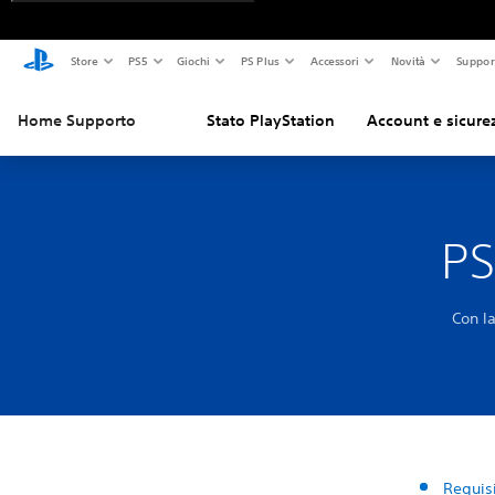
Store
PS5
Giochi
PS Plus
Accessori
Novità
Suppor
Home Supporto
Stato PlayStation
Account e sicure
PS
Con l
Requisi