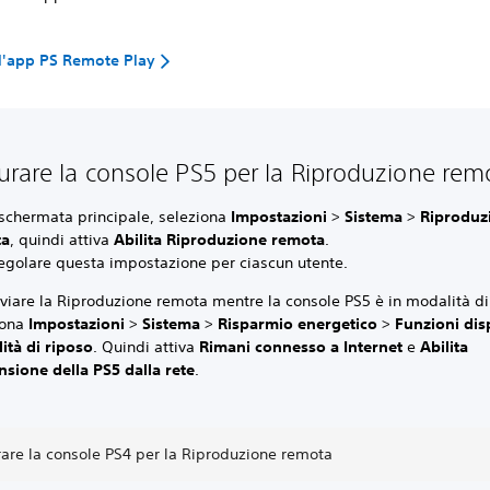
 l'app PS Remote Play
urare la console PS5 per la Riproduzione re
 schermata principale, seleziona
Impostazioni
>
Sistema
>
Riproduz
ta
, quindi attiva
Abilita Riproduzione remota
.
regolare questa impostazione per ciascun utente.
viare la Riproduzione remota mentre la console PS5 è in modalità di
iona
Impostazioni
>
Sistema
>
Risparmio energetico
>
Funzioni disp
ità di riposo
. Quindi attiva
Rimani connesso a Internet
e
Abilita
nsione della PS5 dalla rete
.
rare la console PS4 per la Riproduzione remota