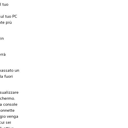
l tuo
sul tuo PC
ate più
 in
errà
 passato un
a fuori
isualizzare
schermo.
ua console
connette
ggio venga
cui sei