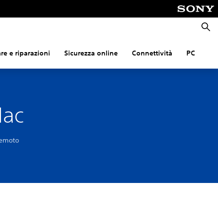
Cerca
e e riparazioni
Sicurezza online
Connettività
PC
Mac
remoto