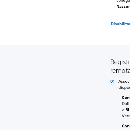
colleg
Nascon
Disabilit
Regist
remot
Associ
dispos
Con
Dall
>
R
Verr
Con