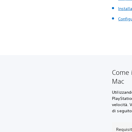
Install
Configu
Come i
Mac
Utilizzand
PlayStati
velocità. 
di seguito
Requisi