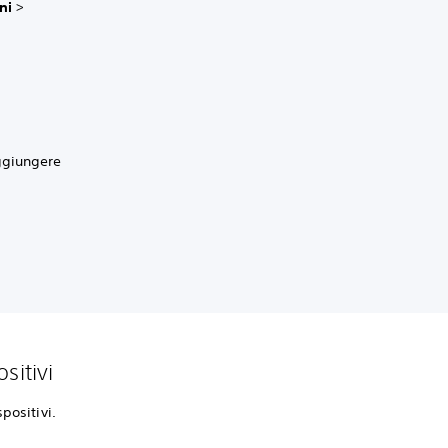
oni
>
aggiungere
sitivi
positivi.