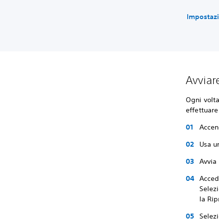
Impostazi
Avviar
Ogni volta
effettuare
Accend
Usa un
Avvia
Accedi
Selez
la Ri
Selez