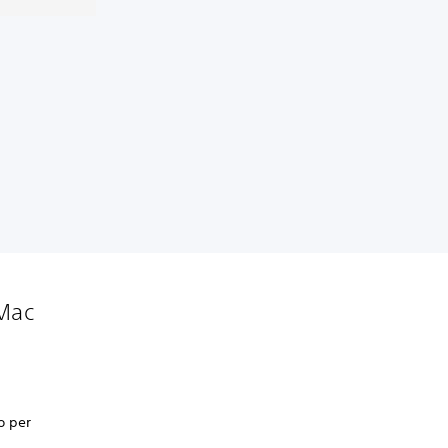
 Mac
mo per