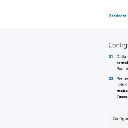
Scaricare
Config
Dalla
remo
Puoi 
Per av
selez
modal
l'acce
Configu