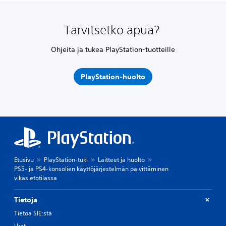
Tarvitsetko apua?
Ohjeita ja tukea PlayStation-tuotteille
PlayStation-huolto
Etusivu
PlayStation-tuki
Laitteet ja huolto
PS5- ja PS4-konsolien käyttöjärjestelmän päivittäminen
vikasietotilassa
Tietoja
Tietoa SIE:stä
Urat