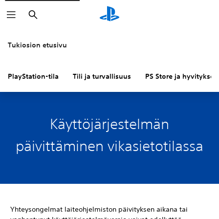
Haku
Tukiosion etusivu
PlayStation-tila
Tili ja turvallisuus
PS Store ja hyvitykset
Käyttöjärjestelmän
päivittäminen vikasietotilassa
Yhteysongelmat laiteohjelmiston päivityksen aikana tai