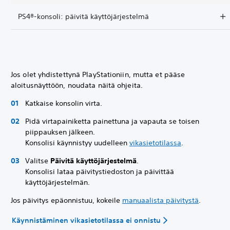
PS4®-konsoli: päivitä käyttöjärjestelmä
Jos olet yhdistettynä PlayStationiin, mutta et pääse
aloitusnäyttöön, noudata näitä ohjeita.
Katkaise konsolin virta.
Pidä virtapainiketta painettuna ja vapauta se toisen
piippauksen jälkeen.
Konsolisi käynnistyy uudelleen
vikasietotilassa
.
Valitse
Päivitä käyttöjärjestelmä
.
Konsolisi lataa päivitystiedoston ja päivittää
käyttöjärjestelmän.
Jos päivitys epäonnistuu, kokeile
manuaalista päivitystä
.
Käynnistäminen vikasietotilassa ei onnistu