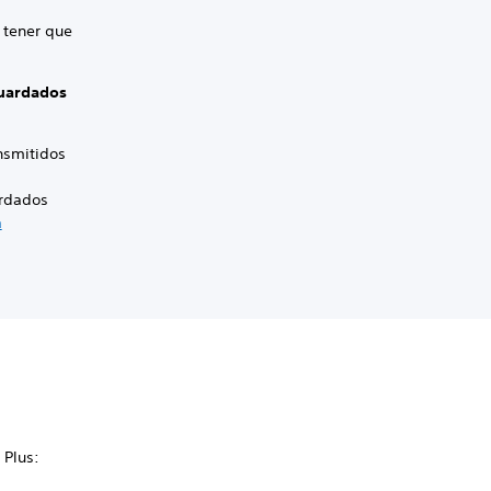
n tener que
guardados
nsmitidos
ardados
a
 Plus: