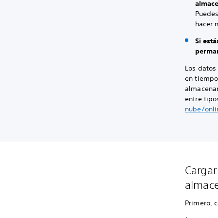
almace
Puedes 
hacer 
Si est
perman
Los datos
en tiempo
almacenam
entre tip
nube/onli
Cargar
almace
Primero, 