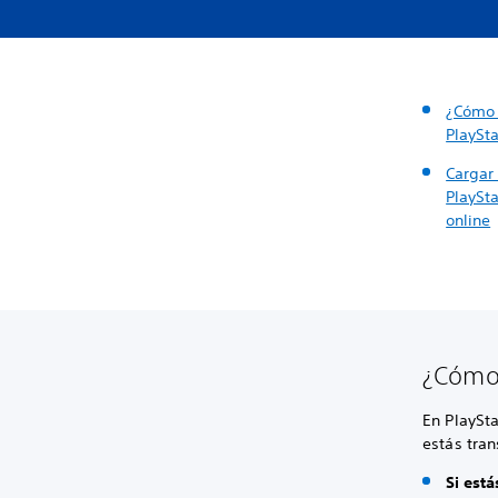
¿Cómo 
PlaySta
Cargar
PlaySt
online
¿Cómo 
En PlaySta
estás tra
Si est