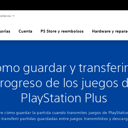
istencia
gorías
Cuenta
PS Store y reembolsos
Hardware y repara
mo guardar y transferir
rogreso de los juegos 
PlayStation Plus
e cómo guardar la partida cuando transmites juegos de PlayStatio
transferir partidas guardadas entre juegos transmitidos y descar