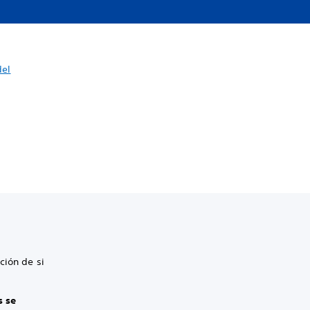
del
ción de si
s se