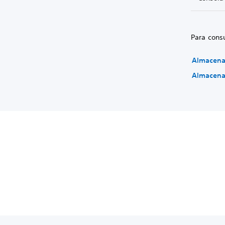
Para cons
Almacenam
Almacenam