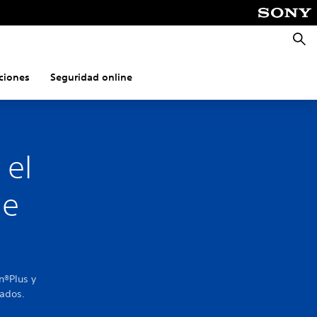
Busca
ciones
Seguridad online
 el
de
n®Plus y
gados.