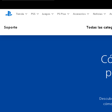
Tienda
PS5
Juegos
PS Plus
Accesorios
Noticias
As
Soporte
Todas las cate
Có
p
Descubr
cómo 