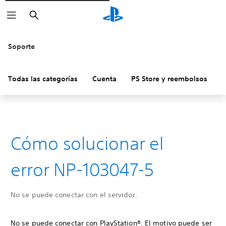
Buscar
Soporte
Todas las categorías
Cuenta
PS Store y reembolsos
H
Cómo solucionar el
error NP-103047-5
No se puede conectar con el servidor.
No se puede conectar con PlayStation®. El motivo puede ser