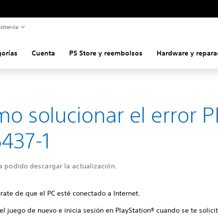
istencia
gorías
Cuenta
PS Store y reembolsos
Hardware y repara
o solucionar el error P
437-1
a podido descargar la actualización.
rate de que el PC esté conectado a Internet.
 el juego de nuevo e inicia sesión en PlayStation® cuando se te solicit