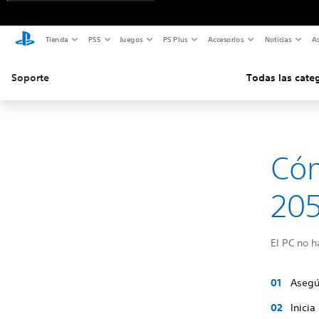
Tienda
PS5
Juegos
PS Plus
Accesorios
Noticias
As
Soporte
Todas las cate
Cóm
205
El PC no h
Asegú
Inicia