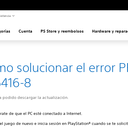
istencia
gorías
Cuenta
PS Store y reembolsos
Hardware y repara
o solucionar el error P
416-8
a podido descargar la actualización.
rate de que el PC esté conectado a Internet.
 el juego de nuevo e inicia sesión en PlayStation® cuando se te solicit