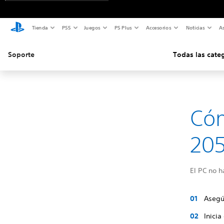
Tienda
PS5
Juegos
PS Plus
Accesorios
Noticias
As
Soporte
Todas las cate
Cóm
205
El PC no h
Asegú
Inicia