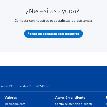
¿Necesitas ayuda?
Contacta con nuestros especialistas de asistencia
Ponte en contacto con nosotros
tion
PC Error codes
PF-205416-8
Valores
Atención al cliente
Medioambiente
Centro de atención al cliente