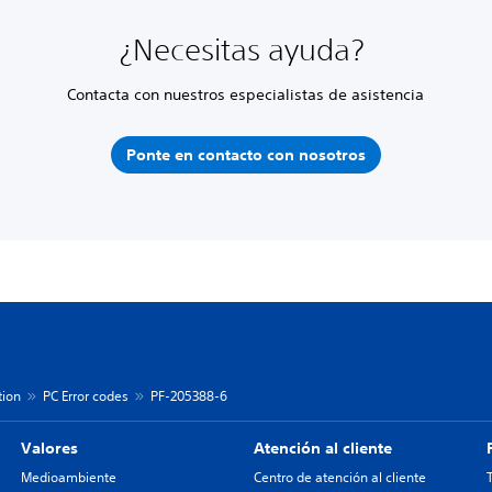
¿Necesitas ayuda?
Contacta con nuestros especialistas de asistencia
Ponte en contacto con nosotros
tion
PC Error codes
PF-205388-6
Valores
Atención al cliente
Medioambiente
Centro de atención al cliente