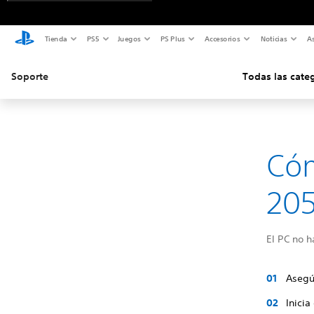
Tienda
PS5
Juegos
PS Plus
Accesorios
Noticias
As
Soporte
Todas las cate
Cóm
20
El PC no h
Asegú
Inicia