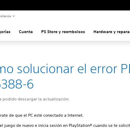
istencia
gorías
Cuenta
PS Store y reembolsos
Hardware y repara
o solucionar el error P
5388-6
a podido descargar la actualización.
rate de que el PC esté conectado a Internet.
 el juego de nuevo e inicia sesión en PlayStation® cuando se te solicit