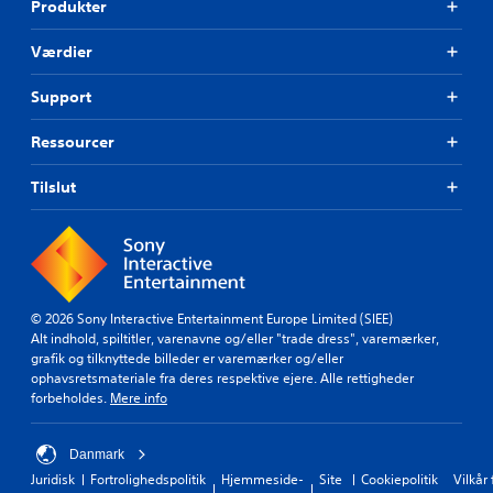
Produkter
Værdier
Support
Ressourcer
Tilslut
© 2026 Sony Interactive Entertainment Europe Limited (SIEE)
Alt indhold, spiltitler, varenavne og/eller "trade dress", varemærker,
grafik og tilknyttede billeder er varemærker og/eller
ophavsretsmateriale fra deres respektive ejere. Alle rettigheder
forbeholdes.
Mere info
Danmark
Juridisk
Fortrolighedspolitik
Hjemmeside-
Site
Cookiepolitik
Vilkår 