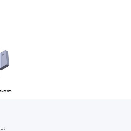
 skærm
 at