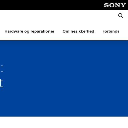
Søg
Hardware og reparationer
Onlinesikkerhed
Forbindelse
:
t