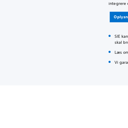
integrere 
Oplysn
SIE kan
skal br
Læs om
Vi gara