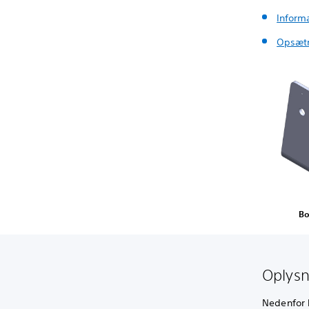
Inform
Opsætn
Bo
Oplysn
Nedenfor 