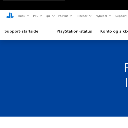
Butik
PS5
Spil
PS Plus
Tilbehør
Nyheder
Support
Support-startside
PlayStation-status
Konto og sikk