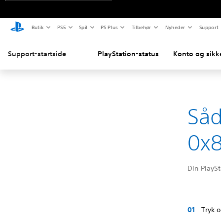
Butik
PS5
Spil
PS Plus
Tilbehør
Nyheder
Support
Support-startside
PlayStation-status
Konto og sikk
Såd
0x
Din PlaySt
Tryk 