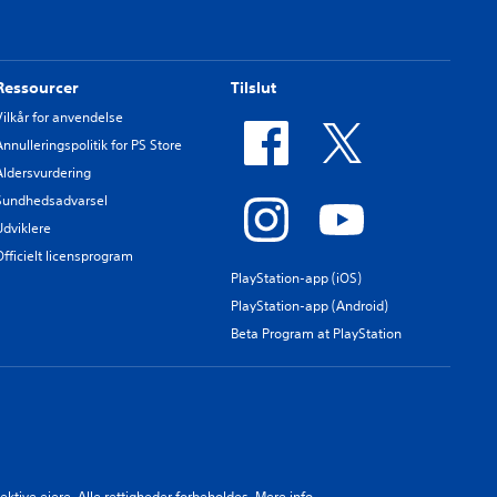
Ressourcer
Tilslut
Vilkår for anvendelse
Annulleringspolitik for PS Store
Aldersvurdering
Sundhedsadvarsel
Udviklere
Officielt licensprogram
PlayStation-app (iOS)
PlayStation-app (Android)
Beta Program at PlayStation
ektive ejere. Alle rettigheder forbeholdes.
Mere info