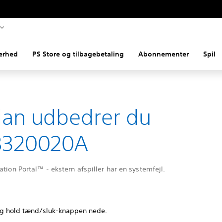
erhed
PS Store og tilbagebetaling
Abonnementer
Spil
an udbedrer du
8320020A
ation Portal™ - ekstern afspiller har en systemfejl.
og hold tænd/sluk-knappen nede.