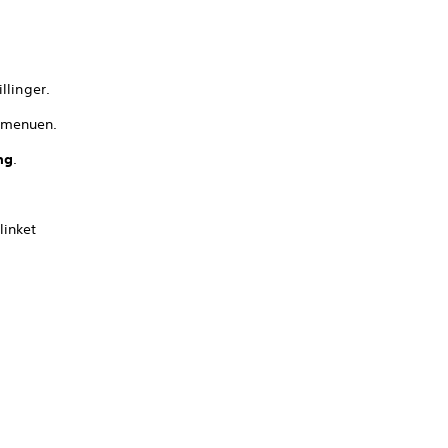
llinger.
jsmenuen.
ng
.
linket