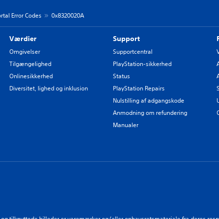
rtal Error Codes
0x8320020A
Værdier
Support
Omgivelser
Supportcentral
Tilgængelighed
PlayStation-sikkerhed
Onlinesikkerhed
Status
Diversitet, lighed og inklusion
PlayStation Repairs
Nulstilling af adgangskode
Anmodning om refundering
Manualer
ik og tilknyttede billeder er varemærker og/eller ophavsretsmateriale fra deres resp