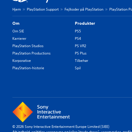
Hjem
PlayStation Support
Fejlkoder på PlayStation
PlayStation Po
Om
Produkter
Om SIE
PS5
Karrierer
PS4
PlayStation Studios
PS VR2
PlayStation Productions
PS Plus
Korporative
Tilbehør
PlayStation-historie
Spil
© 2026 Sony Interactive Entertainment Europe Limited (SIEE)
Alt indhold, spiltitler, varenavne og/eller "trade dress", varemærker, graf