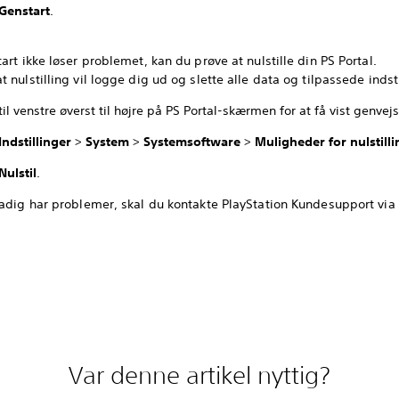
Genstart
.
art ikke løser problemet, kan du prøve at nulstille din PS Portal.
 nulstilling vil logge dig ud og slette alle data og tilpassede indsti
til venstre øverst til højre på PS Portal-skærmen for at få vist genve
Indstillinger
>
System
>
Systemsoftware
>
Muligheder for nulstilli
Nulstil
.
adig har problemer, skal du kontakte PlayStation Kundesupport via 
Var denne artikel nyttig?