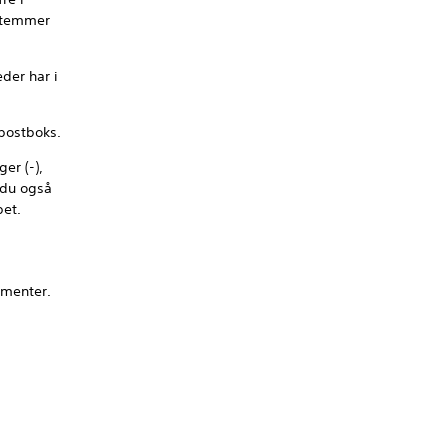
 stemmer
eder har i
 postboks.
er (-),
t du også
bet.
ementer.