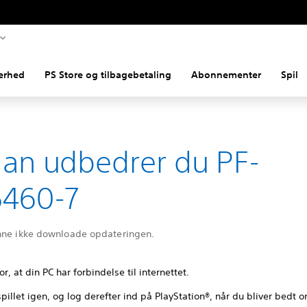
erhed
PS Store og tilbagebetaling
Abonnementer
Spil
an udbedrer du PF-
5460-7
nne ikke downloade opdateringen.
or, at din PC har forbindelse til internettet.
spillet igen, og log derefter ind på PlayStation®, når du bliver bedt 