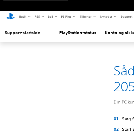
Butik
PS5
Spil
PS Plus
Tilbehør
Nyheder
Support
Support-startside
PlayStation-status
Konto og sikk
Såd
20
Din PC ku
Sørg f
Start 