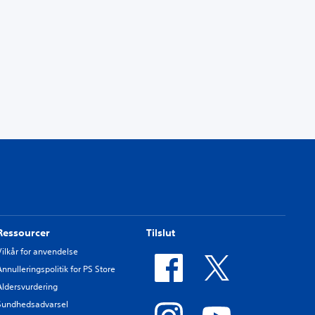
Ressourcer
Tilslut
Vilkår for anvendelse
Annulleringspolitik for PS Store
Aldersvurdering
Sundhedsadvarsel