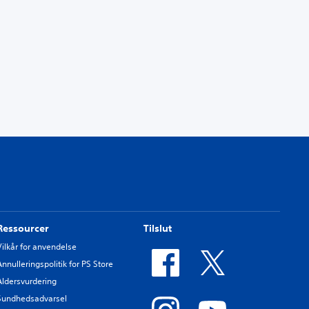
Ressourcer
Tilslut
Vilkår for anvendelse
Annulleringspolitik for PS Store
Aldersvurdering
Sundhedsadvarsel