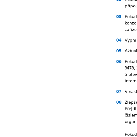
připoj
Pokud 
konzol
zaříze
Vypni
Aktual
Pokud 
3478,
S ote
intern
V nast
Zlepš
Přejdi
čísle
organ
Pokud