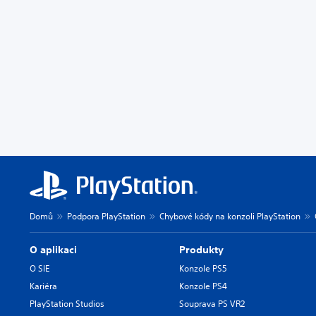
Domů
Podpora PlayStation
Chybové kódy na konzoli PlayStation
O aplikaci
Produkty
O SIE
Konzole PS5
Kariéra
Konzole PS4
PlayStation Studios
Souprava PS VR2