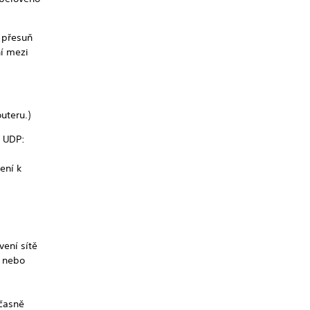
d přesuň
ní mezi
uteru.)
a UDP:
ení k
vení sítě
i nebo
časně