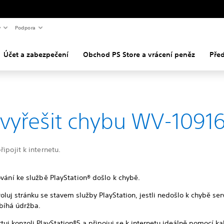
y
Podpora
Účet a zabezpečení
Obchod PS Store a vrácení peněz
Pře
 vyřešit chybu WV-1091
řipojit k internetu.
ování ke službě PlayStation® došlo k chybě.
oluj stránku se stavem služby PlayStation, jestli nedošlo k chybě se
bíhá údržba.
tuj konzoli PlayStation®5 a připojuj se k internetu ideálně pomocí k