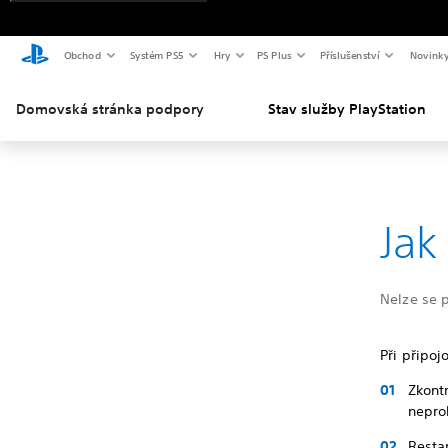
Obchod
Systém PS5
Hry
PS Plus
Příslušenství
Novink
Domovská stránka podpory
Stav služby PlayStation
Jak
Nelze se p
Při připoj
Zkontr
nepro
Restar