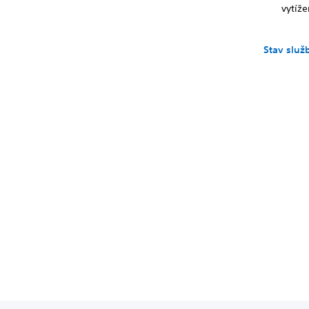
vytíže
Stav služ