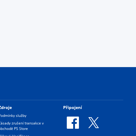
Zdroje
Připojení
Podmínky služby
Zásady zrušení transakce v
obchodě PS Store