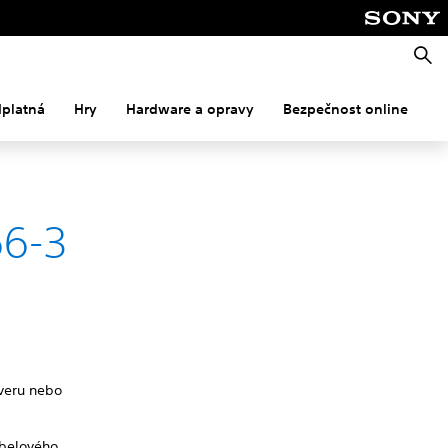
Vyhle
dplatná
Hry
Hardware a opravy
Bezpečnost online
M
66-3
rveru nebo
abelového