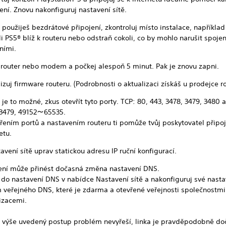
ení. Znovu nakonfiguruj nastavení sítě.
použiješ bezdrátové připojení, zkontroluj místo instalace, napříkla
i PS5® blíž k routeru nebo odstraň cokoli, co by mohlo narušit spoje
ními.
 router nebo modem a počkej alespoň 5 minut. Pak je znovu zapni.
izuj firmware routeru. (Podrobnosti o aktualizaci získáš u prodejce ro
je to možné, zkus otevřít tyto porty. TCP: 80, 443, 3478, 3479, 3480 
 3479, 49152～65535.
vřením portů a nastavením routeru ti pomůže tvůj poskytovatel připoj
etu.
avení sítě uprav statickou adresu IP ruční konfigurací.
ení může přinést dočasná změna nastavení DNS.
 do nastavení DNS v nabídce Nastavení sítě a nakonfiguruj své nasta
m veřejného DNS, které je zdarma a otevřené veřejnosti společnostm
izacemi.
 výše uvedený postup problém nevyřeší, linka je pravděpodobně do