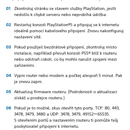
Zkontroluj stránku se stavem služby PlayStation, jestli
nedošlo k chybě serveru nebo neprobíhá údržba.
Restartuj konzoli PlayStation®5 a připojuj se k internetu
ideálně pomocí kabelového připojení. Znovu nakonfiguruj
nastavení sítě.
Pokud použiješ bezdrátové připojení, zkontroluj místo
instalace, například přesuň konzoli PS5® blíž k routeru
nebo odstraň cokoli, co by mohlo narušit spojení mezi
zařízeními.
Vypni router nebo modem a počkej alespoň 5 minut. Pak
je znovu zapni.
Aktualizuj firmware routeru. (Podrobnosti o aktualizaci
získáš u prodejce routeru.)
Pokud je to možné, zkus otevřít tyto porty. TCP: 80, 443,
3478, 3479, 3480 a UDP: 3478, 3479, 49152～65535.
S otevřením portů a nastavením routeru ti pomůže tvůj
poskytovatel připojení k internetu.