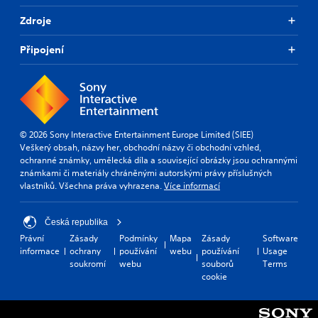
Zdroje
Připojení
© 2026 Sony Interactive Entertainment Europe Limited (SIEE)
Veškerý obsah, názvy her, obchodní názvy či obchodní vzhled,
ochranné známky, umělecká díla a související obrázky jsou ochrannými
známkami či materiály chráněnými autorskými právy příslušných
vlastníků. Všechna práva vyhrazena.
Více informací
Česká republika
Právní
Zásady
Podmínky
Mapa
Zásady
Software
informace
ochrany
používání
webu
používání
Usage
soukromí
webu
souborů
Terms
cookie