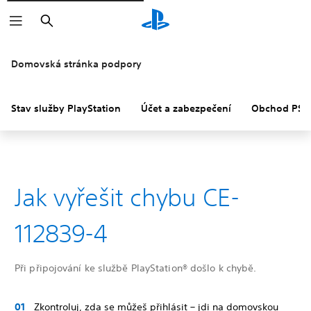
Vyhledat
Domovská stránka podpory
Stav služby PlayStation
Účet a zabezpečení
Obchod PS S
Jak vyřešit chybu CE-
112839-4
Při připojování ke službě PlayStation® došlo k chybě.
Zkontroluj, zda se můžeš přihlásit – jdi na domovskou