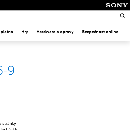
Vyhle
dplatná
Hry
Hardware a opravy
Bezpečnost online
M
6-9
é stránky
dochází k