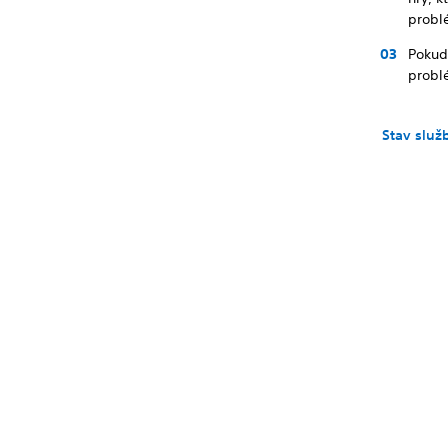
probl
Pokud
problé
Stav služ