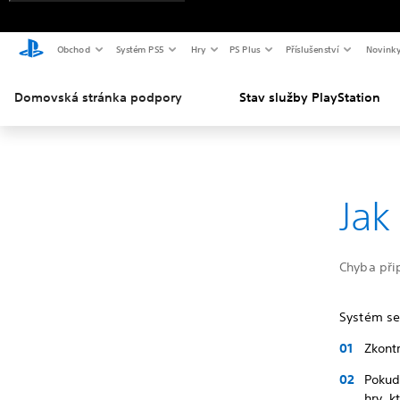
Obchod
Systém PS5
Hry
PS Plus
Příslušenství
Novink
Domovská stránka podpory
Stav služby PlayStation
Jak
Chyba při
Systém se
Zkontr
Pokud 
hry, 