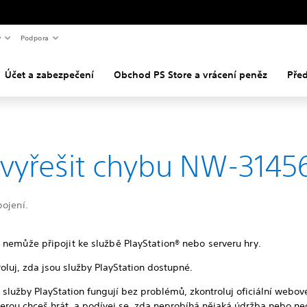
y
Podpora
Účet a zabezpečení
Obchod PS Store a vrácení peněz
Pře
 vyřešit chybu NW-3145
pojení.
 nemůže připojit ke službě PlayStation® nebo serveru hry.
oluj, zda jsou služby PlayStation dostupné.
služby PlayStation fungují bez problémů, zkontroluj oficiální webov
kterou chceš hrát, a podívej se, zda neprobíhá nějaká údržba nebo ne