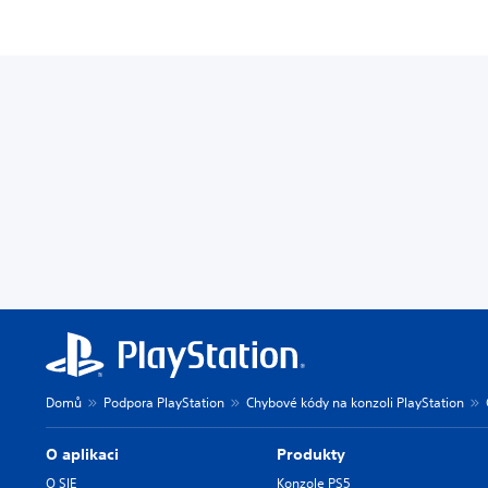
Domů
Podpora PlayStation
Chybové kódy na konzoli PlayStation
O aplikaci
Produkty
O SIE
Konzole PS5