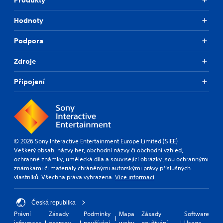
Hodnoty
Podpora
Zdroje
Připojení
© 2026 Sony Interactive Entertainment Europe Limited (SIEE)
Veškerý obsah, názvy her, obchodní názvy či obchodní vzhled,
ochranné známky, umělecká díla a související obrázky jsou ochrannými
známkami či materiály chráněnými autorskými právy příslušných
vlastníků. Všechna práva vyhrazena.
Více informací
Česká republika
Právní
Zásady
Podmínky
Mapa
Zásady
Software
informace
ochrany
používání
webu
používání
Usage