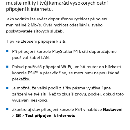
musíte mít ty i tvůj kamarád vysokorychlostní
připojení k internetu.
Jako vodítko lze uvést doporučenou rychlost připojení
minimálně 2 Mb/s. Ověř rychlost odesílání u svého
poskytovatele síťových služeb.
Tipy ke zlepšení připojení k síti:
Při připojení konzole PlayStation®4 k síti doporučujeme
používat kabel LAN.
Pokud používáš připojení Wi-Fi, umísti router do blízkosti
konzole PS4™ a přesvědč se, že mezi nimi nejsou žádné
překážky.
Je možné, že velký podíl z šířky pásma využívají jiná
zařízení ve tvé síti. Než to zkusíš znovu, počkej, dokud toto
využívání neskončí.
Zkontroluj stav připojení konzole PS4 v nabídce
Nastavení
>
Síť
>
Test připojení k internetu
.