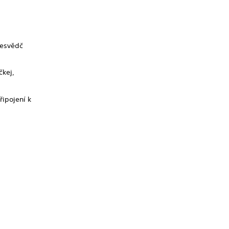
řesvědč
čkej,
řipojení k