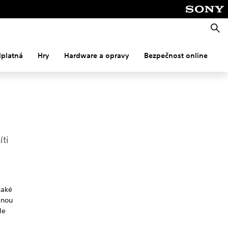
Vyhle
dplatná
Hry
Hardware a opravy
Bezpečnost online
M
íti
také
enou
le