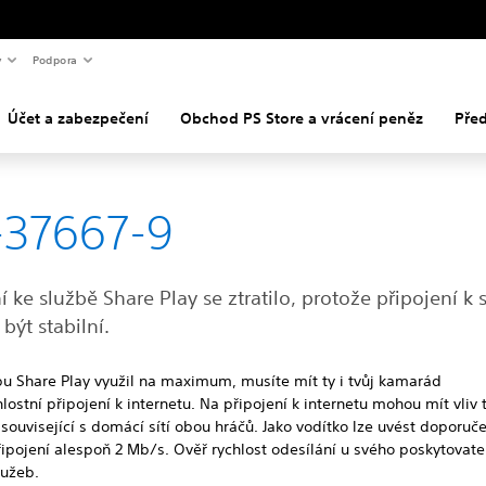
y
Podpora
Účet a zabezpečení
Obchod PS Store a vrácení peněz
Pře
-37667-9
í ke službě Share Play se ztratilo, protože připojení k s
 být stabilní.
bu Share Play využil na maximum, musíte mít ty i tvůj kamarád
lostní připojení k internetu. Na připojení k internetu mohou mít vliv 
ouvisející s domácí sítí obou hráčů. Jako vodítko lze uvést doporuč
řipojení alespoň 2 Mb/s. Ověř rychlost odesílání u svého poskytovate
lužeb.