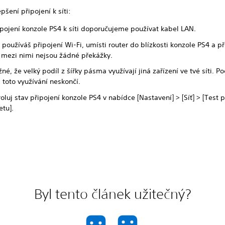
pšení připojení k síti:
ipojení konzole PS4 k síti doporučujeme používat kabel LAN.
používáš připojení Wi-Fi, umísti router do blízkosti konzole PS4 a p
e mezi nimi nejsou žádné překážky.
né, že velký podíl z šířky pásma využívají jiná zařízení ve tvé síti. Po
 toto využívání neskončí.
oluj stav připojení konzole PS4 v nabídce [Nastavení] > [Síť] > [Test p
etu].
Byl tento článek užitečný?