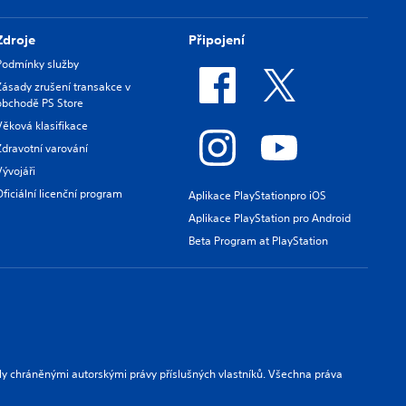
Zdroje
Připojení
Podmínky služby
Zásady zrušení transakce v
obchodě PS Store
Věková klasifikace
Zdravotní varování
Vývojáři
Oficiální licenční program
Aplikace PlayStationpro iOS
Aplikace PlayStation pro Android
Beta Program at PlayStation
ly chráněnými autorskými právy příslušných vlastníků. Všechna práva