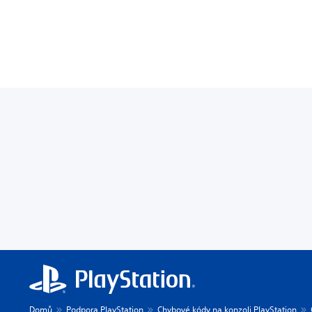
Domů
Podpora PlayStation
Chybové kódy na konzoli PlayStation