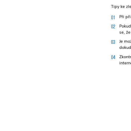
Tipy ke zle
Při př
Pokud 
se, ž
Je mož
dokud
Zkontr
intern